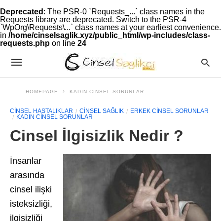
Deprecated
: The PSR-0 `Requests_...` class names in the
Requests library are deprecated. Switch to the PSR-4
`WpOrg\Requests\...` class names at your earliest convenience.
in
/home/cinselsaglik.xyz/public_html/wp-includes/class-
requests.php
on line
24
HOMEPAGE
KADIN CINSEL SORUNLAR
CINSEL HASTALIKLAR
CINSEL SAĞLIK
ERKEK CINSEL SORUNLAR
KADIN CINSEL SORUNLAR
Cinsel İlgisizlik Nedir ?
İnsanlar
arasında
cinsel ilişki
isteksizliği,
ilgisizliği