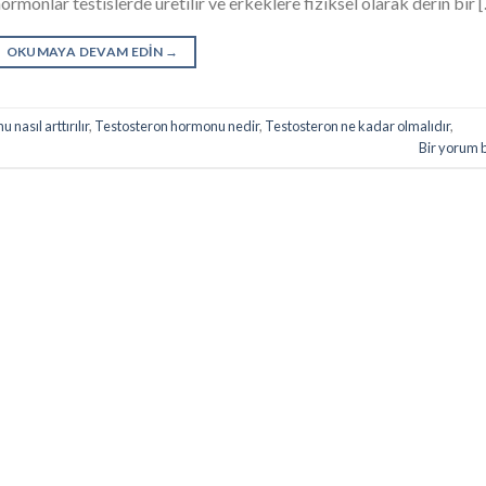
 hormonlar testislerde üretilir ve erkeklere fiziksel olarak derin bir 
OKUMAYA DEVAM EDIN
→
nasıl arttırılır
,
Testosteron hormonu nedir
,
Testosteron ne kadar olmalıdır
,
Bir yorum 