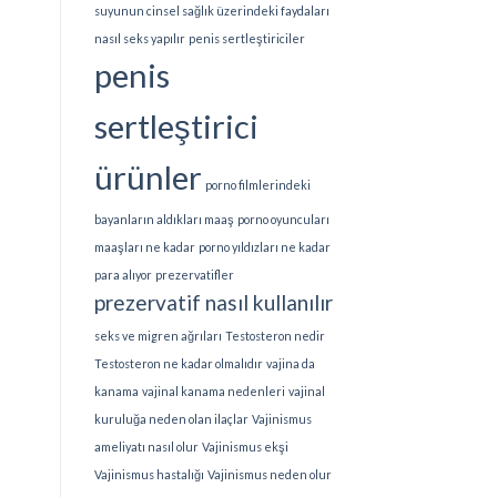
suyunun cinsel sağlık üzerindeki faydaları
nasıl seks yapılır
penis sertleştiriciler
penis
sertleştirici
ürünler
porno filmlerindeki
bayanların aldıkları maaş
porno oyuncuları
maaşları ne kadar
porno yıldızları ne kadar
para alıyor
prezervatifler
prezervatif nasıl kullanılır
seks ve migren ağrıları
Testosteron nedir
Testosteron ne kadar olmalıdır
vajina da
kanama
vajinal kanama nedenleri
vajinal
kuruluğa neden olan ilaçlar
Vajinismus
ameliyatı nasıl olur
Vajinismus ekşi
Vajinismus hastalığı
Vajinismus neden olur