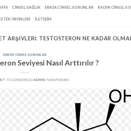
AYFA
CINSEL SAĞLIK
ERKEK CINSEL SORUNLAR
KADIN CINSEL S
ESTEK ÜRÜNLERI
İLETIŞIM
ET ARŞIVLERI:
TESTOSTERON NE KADAR OLMAL
ERKEK CINSEL SORUNLAR
ron Seviyesi Nasıl Arttırılır ?
017
’' TE GÖNDERILDI
ADMIN
TARAFINDAN