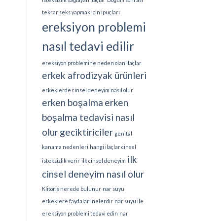
tekrar seks yapmak için ipuçları
ereksiyon problemi
nasıl tedavi edilir
ereksiyon problemine neden olan ilaçlar
erkek afrodizyak ürünleri
erkeklerde cinsel deneyim nasıl olur
erken boşalma
erken
boşalma tedavisi nasıl
olur
geciktiriciler
genital
kanama nedenleri
hangi ilaçlar cinsel
ilk
isteksizlik verir
ilk cinsel deneyim
cinsel deneyim nasıl olur
Klitoris nerede bulunur
nar suyu
erkeklere faydaları nelerdir
nar suyu ile
ereksiyon problemi tedavi edin
nar