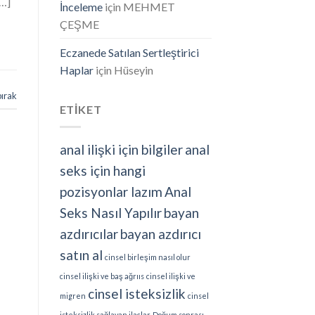
[…]
İnceleme
için
MEHMET
ÇEŞME
Eczanede Satılan Sertleştirici
Haplar
için
Hüseyin
bırak
ETİKET
anal ilişki için bilgiler
anal
seks için hangi
pozisyonlar lazım
Anal
Seks Nasıl Yapılır
bayan
azdırıcılar
bayan azdırıcı
satın al
cinsel birleşim nasıl olur
cinsel ilişki ve baş ağrııs
cinsel ilişki ve
cinsel isteksizlik
migren
cinsel
isteksizlik sağlayan ilaçlar
Doğum sonrası