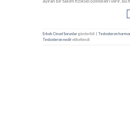
ayıran bir takım fiziksel özellikleri verir. Bu
Erkek Cinsel Sorunlar
gönderildi
|
Testosteron hormonu 
Testosteron nedir
etiketlendi