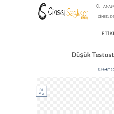
Skip
ANAS
to
content
CINSEL D
ETIK
Düşük Testoste
31 MART 2
31
Mar