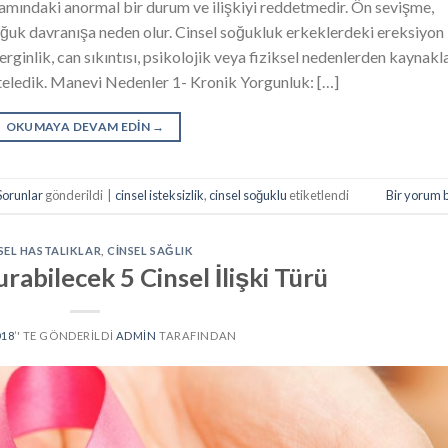
şamındaki anormal bir durum ve ilişkiyi reddetmedir. Ön sevişme,
i soğuk davranışa neden olur. Cinsel soğukluk erkeklerdeki ereksiyon
rginlik, can sıkıntısı, psikolojik veya fiziksel nedenlerden kaynakla
teledik. Manevi Nedenler 1- Kronik Yorgunluk: […]
OKUMAYA DEVAM EDIN
→
Sorunlar
gönderildi
|
cinsel isteksizlik
,
cinsel soğuklu
etiketlendi
Bir yorum 
SEL HASTALIKLAR
,
CINSEL SAĞLIK
rabilecek 5 Cinsel İlişki Türü
018
’' TE GÖNDERILDI
ADMIN
TARAFINDAN