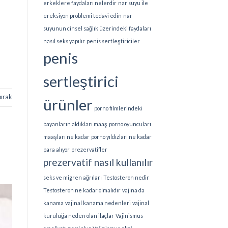
erkeklere faydaları nelerdir
nar suyu ile
ereksiyon problemi tedavi edin
nar
suyunun cinsel sağlık üzerindeki faydaları
nasıl seks yapılır
penis sertleştiriciler
penis
sertleştirici
bırak
ürünler
porno filmlerindeki
bayanların aldıkları maaş
porno oyuncuları
maaşları ne kadar
porno yıldızları ne kadar
para alıyor
prezervatifler
prezervatif nasıl kullanılır
seks ve migren ağrıları
Testosteron nedir
Testosteron ne kadar olmalıdır
vajina da
kanama
vajinal kanama nedenleri
vajinal
kuruluğa neden olan ilaçlar
Vajinismus