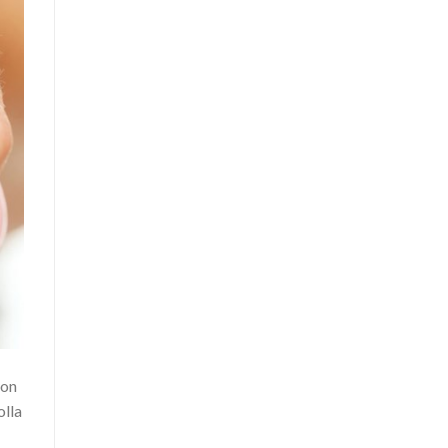
yon
olla