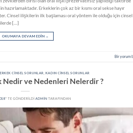
 zevklerden birisi olan oral ilişki prezervatifsiz yapıldığı taktirde
min hazırlamaktadır. Erkeklerin çok az bir kısmı oral sekse hayır
. Cinsel ilişkilerin ilk başlaması oral yöntem ile olduğu için cinsel
ilerde […]
OKUMAYA DEVAM EDIN
→
Bir yorum 
ERKEK CINSEL SORUNLAR
,
KADIN CINSEL SORUNLAR
 Nedir ve Nedenleri Nelerdir ?
018
’' TE GÖNDERILDI
ADMIN
TARAFINDAN