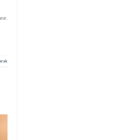
nır.
bırak