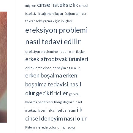
cinsel isteksizlik
migren
cinsel
isteksizlik sağlayan ilaçlar
Doğum sonrası
tekrar seks yapmak için ipuçları
ereksiyon problemi
nasıl tedavi edilir
ereksiyon problemine neden olan ilaçlar
erkek afrodizyak ürünleri
erkeklerde cinsel deneyim nasıl olur
erken boşalma
erken
boşalma tedavisi nasıl
olur
geciktiriciler
genital
kanama nedenleri
hangi ilaçlar cinsel
ilk
isteksizlik verir
ilk cinsel deneyim
cinsel deneyim nasıl olur
Klitoris nerede bulunur
nar suyu