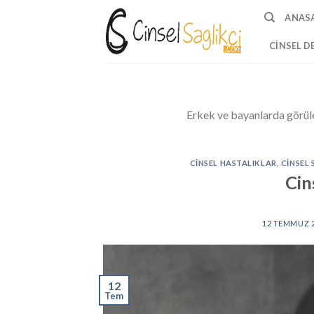
Skip
ANAS
to
content
CINSEL D
Erkek ve bayanlarda görülen
CINSEL HASTALIKLAR
,
CINSEL 
Cins
12 TEMMUZ 
12
Tem