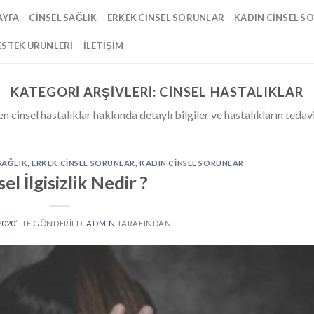
AYFA
CINSEL SAĞLIK
ERKEK CINSEL SORUNLAR
KADIN CINSEL S
ESTEK ÜRÜNLERI
İLETIŞIM
KATEGORI ARŞIVLERI:
CINSEL HASTALIKLAR
 cinsel hastalıklar hakkında detaylı bilgiler ve hastalıkların tedavi
SAĞLIK
,
ERKEK CINSEL SORUNLAR
,
KADIN CINSEL SORUNLAR
el İlgisizlik Nedir ?
2020
’' TE GÖNDERILDI
ADMIN
TARAFINDAN