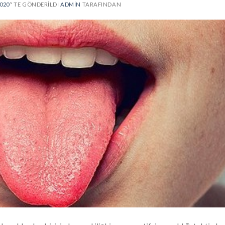
020
’' TE GÖNDERILDI
ADMIN
TARAFINDAN