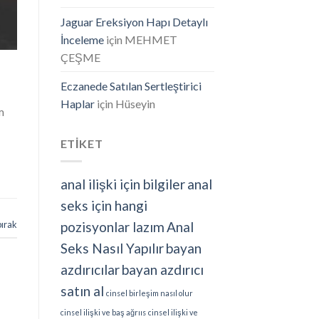
Jaguar Ereksiyon Hapı Detaylı
İnceleme
için
MEHMET
ÇEŞME
Eczanede Satılan Sertleştirici
Haplar
için
Hüseyin
m
ETİKET
anal ilişki için bilgiler
anal
seks için hangi
pozisyonlar lazım
Anal
bırak
Seks Nasıl Yapılır
bayan
azdırıcılar
bayan azdırıcı
satın al
cinsel birleşim nasıl olur
cinsel ilişki ve baş ağrııs
cinsel ilişki ve