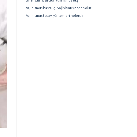
ameliyatı nasıl olur
Vajinismus ekşi
Vajinismus hastalığı
Vajinismus neden olur
Vajinismus tedavi yöntemleri nelerdir