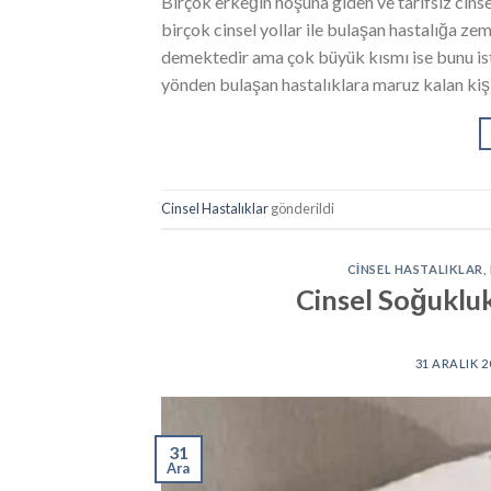
Birçok erkeğin hoşuna giden ve tarifsiz cinsel
birçok cinsel yollar ile bulaşan hastalığa ze
demektedir ama çok büyük kısmı ise bunu ister
yönden bulaşan hastalıklara maruz kalan kiş
Cinsel Hastalıklar
gönderildi
CINSEL HASTALIKLAR
,
Cinsel Soğukluk
31 ARALIK 2
31
Ara