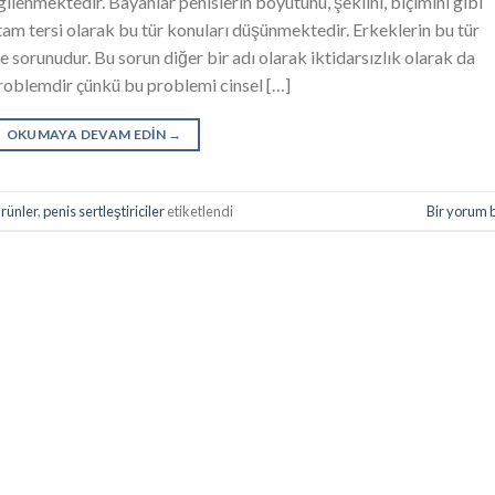
gilenmektedir. Bayanlar penislerin boyutunu, şeklini, biçimini gibi
tam tersi olarak bu tür konuları düşünmektedir. Erkeklerin bu tür
 sorunudur. Bu sorun diğer bir adı olarak iktidarsızlık olarak da
 problemdir çünkü bu problemi cinsel […]
OKUMAYA DEVAM EDIN
→
ürünler
,
penis sertleştiriciler
etiketlendi
Bir yorum 