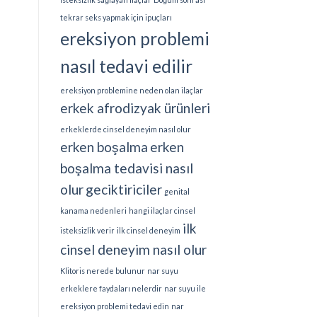
tekrar seks yapmak için ipuçları
ereksiyon problemi
nasıl tedavi edilir
ereksiyon problemine neden olan ilaçlar
erkek afrodizyak ürünleri
erkeklerde cinsel deneyim nasıl olur
erken boşalma
erken
boşalma tedavisi nasıl
olur
geciktiriciler
genital
kanama nedenleri
hangi ilaçlar cinsel
ilk
isteksizlik verir
ilk cinsel deneyim
cinsel deneyim nasıl olur
Klitoris nerede bulunur
nar suyu
erkeklere faydaları nelerdir
nar suyu ile
ereksiyon problemi tedavi edin
nar