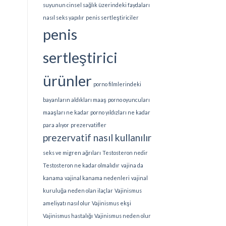
suyunun cinsel sağlık üzerindeki faydaları
nasıl seks yapılır
penis sertleştiriciler
penis
sertleştirici
ürünler
porno filmlerindeki
bayanların aldıkları maaş
porno oyuncuları
maaşları ne kadar
porno yıldızları ne kadar
para alıyor
prezervatifler
prezervatif nasıl kullanılır
seks ve migren ağrıları
Testosteron nedir
Testosteron ne kadar olmalıdır
vajina da
kanama
vajinal kanama nedenleri
vajinal
kuruluğa neden olan ilaçlar
Vajinismus
ameliyatı nasıl olur
Vajinismus ekşi
Vajinismus hastalığı
Vajinismus neden olur