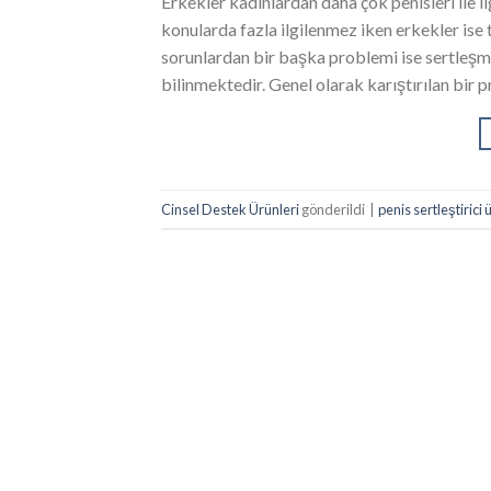
Erkekler kadınlardan daha çok penisleri ile il
konularda fazla ilgilenmez iken erkekler ise 
sorunlardan bir başka problemi ise sertleşme
bilinmektedir. Genel olarak karıştırılan bir
Cinsel Destek Ürünleri
gönderildi
|
penis sertleştirici 