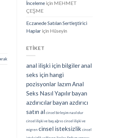
İnceleme
için
MEHMET
ÇEŞME
Eczanede Satılan Sertleştirici
Haplar
için
Hüseyin
ETİKET
bırak
anal ilişki için bilgiler
anal
seks için hangi
pozisyonlar lazım
Anal
Seks Nasıl Yapılır
bayan
azdırıcılar
bayan azdırıcı
satın al
cinsel birleşim nasıl olur
cinsel ilişki ve baş ağrııs
cinsel ilişki ve
cinsel isteksizlik
migren
cinsel
isteksizlik sağlayan ilaçlar
Doğum sonrası