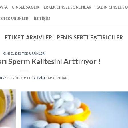
AYFA
CINSEL SAĞLIK
ERKEK CINSEL SORUNLAR
KADIN CINSEL S
ESTEK ÜRÜNLERI
İLETIŞIM
ETIKET ARŞIVLERI:
PENIS SERTLEŞTIRICILER
CINSEL DESTEK ÜRÜNLERI
rı Sperm Kalitesini Arttırıyor !
017
’' TE GÖNDERILDI
ADMIN
TARAFINDAN