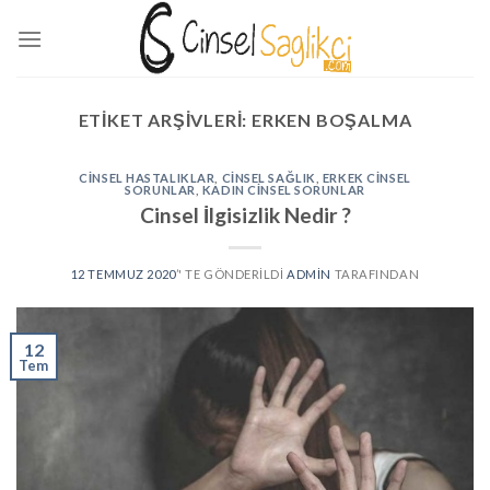
Skip
to
content
ETIKET ARŞIVLERI:
ERKEN BOŞALMA
CINSEL HASTALIKLAR
,
CINSEL SAĞLIK
,
ERKEK CINSEL
SORUNLAR
,
KADIN CINSEL SORUNLAR
Cinsel İlgisizlik Nedir ?
12 TEMMUZ 2020
’' TE GÖNDERILDI
ADMIN
TARAFINDAN
12
Tem