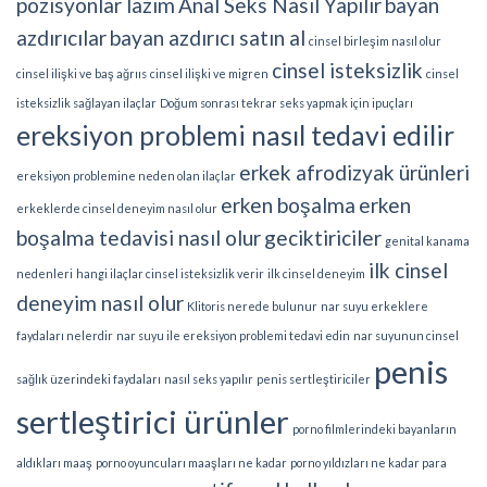
pozisyonlar lazım
Anal Seks Nasıl Yapılır
bayan
azdırıcılar
bayan azdırıcı satın al
cinsel birleşim nasıl olur
cinsel isteksizlik
cinsel ilişki ve baş ağrııs
cinsel ilişki ve migren
cinsel
isteksizlik sağlayan ilaçlar
Doğum sonrası tekrar seks yapmak için ipuçları
ereksiyon problemi nasıl tedavi edilir
erkek afrodizyak ürünleri
ereksiyon problemine neden olan ilaçlar
erken boşalma
erken
erkeklerde cinsel deneyim nasıl olur
boşalma tedavisi nasıl olur
geciktiriciler
genital kanama
ilk cinsel
nedenleri
hangi ilaçlar cinsel isteksizlik verir
ilk cinsel deneyim
deneyim nasıl olur
Klitoris nerede bulunur
nar suyu erkeklere
faydaları nelerdir
nar suyu ile ereksiyon problemi tedavi edin
nar suyunun cinsel
penis
sağlık üzerindeki faydaları
nasıl seks yapılır
penis sertleştiriciler
sertleştirici ürünler
porno filmlerindeki bayanların
aldıkları maaş
porno oyuncuları maaşları ne kadar
porno yıldızları ne kadar para