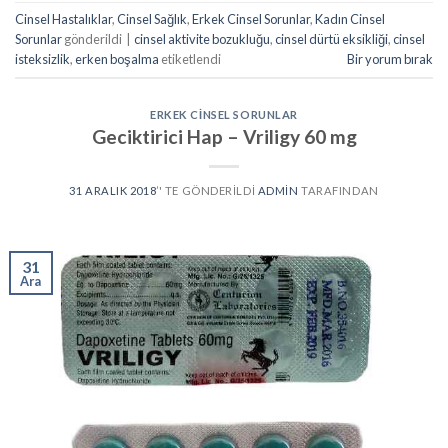
Cinsel Hastalıklar
,
Cinsel Sağlık
,
Erkek Cinsel Sorunlar
,
Kadın Cinsel
Sorunlar
gönderildi
|
cinsel aktivite bozukluğu
,
cinsel dürtü eksikliği
,
cinsel
isteksizlik
,
erken boşalma
etiketlendi
Bir yorum bırak
ERKEK CINSEL SORUNLAR
Geciktirici Hap – Vriligy 60 mg
31 ARALIK 2018
’' TE GÖNDERILDI
ADMIN
TARAFINDAN
31
Ara