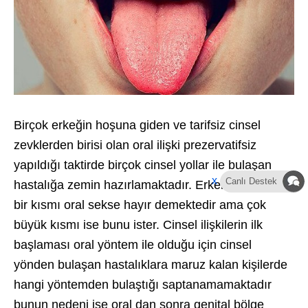
Birçok erkeğin hoşuna giden ve tarifsiz cinsel
zevklerden birisi olan oral ilişki prezervatifsiz
yapıldığı taktirde birçok cinsel yollar ile bulaşan
x
Canlı Destek
hastalığa zemin hazırlamaktadır. Erkeklerin çok az
bir kısmı oral sekse hayır demektedir ama çok
büyük kısmı ise bunu ister. Cinsel ilişkilerin ilk
başlaması oral yöntem ile olduğu için cinsel
yönden bulaşan hastalıklara maruz kalan kişilerde
hangi yöntemden bulaştığı saptanamamaktadır
bunun nedeni ise oral dan sonra genital bölge