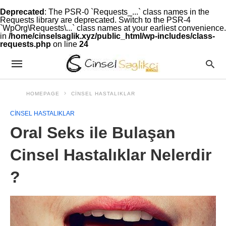
Deprecated
: The PSR-0 `Requests_...` class names in the
Requests library are deprecated. Switch to the PSR-4
`WpOrg\Requests\...` class names at your earliest convenience.
in
/home/cinselsaglik.xyz/public_html/wp-includes/class-
requests.php
on line
24
HOMEPAGE
CINSEL HASTALIKLAR
CINSEL HASTALIKLAR
Oral Seks ile Bulaşan
Cinsel Hastalıklar Nelerdir
?