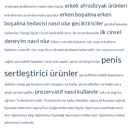
erkek afrodizyak ürünleri
ereksiyon problemine neden olan ilaçlar
erken boşalma
erken
erkeklerde cinsel deneyim nasıl olur
boşalma tedavisi nasıl olur
geciktiriciler
genital kanama
ilk cinsel
nedenleri
hangi ilaçlar cinsel isteksizlik verir
ilk cinsel deneyim
deneyim nasıl olur
Klitoris nerede bulunur
nar suyu erkeklere
faydaları nelerdir
nar suyu ile ereksiyon problemi tedavi edin
nar suyunun cinsel
penis
sağlık üzerindeki faydaları
nasıl seks yapılır
penis sertleştiriciler
sertleştirici ürünler
porno filmlerindeki bayanların
aldıkları maaş
porno oyuncuları maaşları ne kadar
porno yıldızları ne kadar para
prezervatif nasıl kullanılır
alıyor
prezervatifler
seks ve migren
ağrıları
Testosteron nedir
Testosteron ne kadar olmalıdır
vajina da kanama
vajinal
kanama nedenleri
vajinal kuruluğa neden olan ilaçlar
Vajinismus ameliyatı nasıl
olur
Vajinismus ekşi
Vajinismus hastalığı
Vajinismus neden olur
Vajinismus tedavi
yöntemleri nelerdir