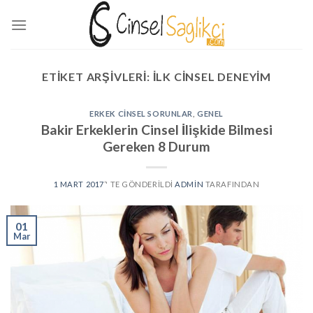
Skip
to
content
ETIKET ARŞIVLERI:
ILK CINSEL DENEYIM
ERKEK CINSEL SORUNLAR
,
GENEL
Bakir Erkeklerin Cinsel İlişkide Bilmesi
Gereken 8 Durum
1 MART 2017
’' TE GÖNDERILDI
ADMIN
TARAFINDAN
01
Mar