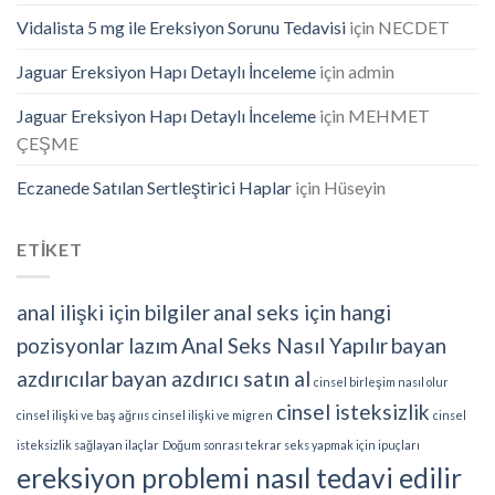
Vidalista 5 mg ile Ereksiyon Sorunu Tedavisi
için
NECDET
Jaguar Ereksiyon Hapı Detaylı İnceleme
için
admin
Jaguar Ereksiyon Hapı Detaylı İnceleme
için
MEHMET
ÇEŞME
Eczanede Satılan Sertleştirici Haplar
için
Hüseyin
ETİKET
anal ilişki için bilgiler
anal seks için hangi
pozisyonlar lazım
Anal Seks Nasıl Yapılır
bayan
azdırıcılar
bayan azdırıcı satın al
cinsel birleşim nasıl olur
cinsel isteksizlik
cinsel ilişki ve baş ağrııs
cinsel ilişki ve migren
cinsel
isteksizlik sağlayan ilaçlar
Doğum sonrası tekrar seks yapmak için ipuçları
ereksiyon problemi nasıl tedavi edilir