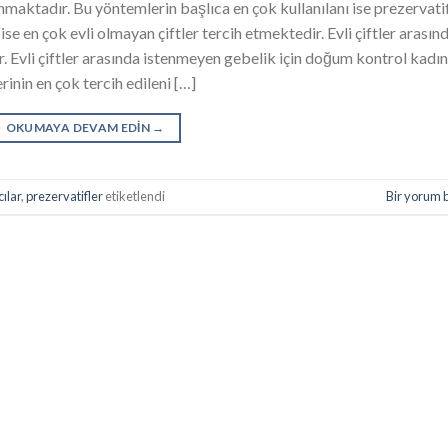
maktadır. Bu yöntemlerin başlıca en çok kullanılanı ise prezervati
e en çok evli olmayan çiftler tercih etmektedir. Evli çiftler arasın
. Evli çiftler arasında istenmeyen gebelik için doğum kontrol kadın
nin en çok tercih edileni […]
OKUMAYA DEVAM EDIN
→
ılar
,
prezervatifler
etiketlendi
Bir yorum 