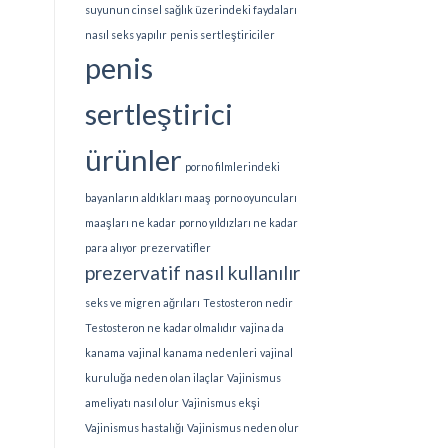
suyunun cinsel sağlık üzerindeki faydaları
nasıl seks yapılır
penis sertleştiriciler
penis
sertleştirici
ürünler
porno filmlerindeki
bayanların aldıkları maaş
porno oyuncuları
maaşları ne kadar
porno yıldızları ne kadar
para alıyor
prezervatifler
prezervatif nasıl kullanılır
seks ve migren ağrıları
Testosteron nedir
Testosteron ne kadar olmalıdır
vajina da
kanama
vajinal kanama nedenleri
vajinal
kuruluğa neden olan ilaçlar
Vajinismus
ameliyatı nasıl olur
Vajinismus ekşi
Vajinismus hastalığı
Vajinismus neden olur