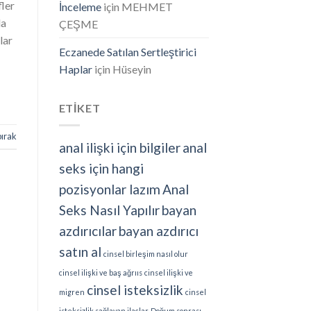
fler
İnceleme
için
MEHMET
da
ÇEŞME
lar
Eczanede Satılan Sertleştirici
Haplar
için
Hüseyin
ETİKET
bırak
anal ilişki için bilgiler
anal
seks için hangi
pozisyonlar lazım
Anal
Seks Nasıl Yapılır
bayan
azdırıcılar
bayan azdırıcı
satın al
cinsel birleşim nasıl olur
cinsel ilişki ve baş ağrııs
cinsel ilişki ve
cinsel isteksizlik
migren
cinsel
isteksizlik sağlayan ilaçlar
Doğum sonrası