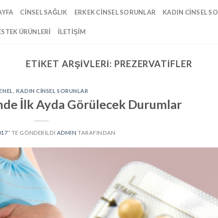
AYFA
CINSEL SAĞLIK
ERKEK CINSEL SORUNLAR
KADIN CINSEL S
ESTEK ÜRÜNLERI
İLETIŞIM
ETIKET ARŞIVLERI:
PREZERVATIFLER
ENEL
,
KADIN CINSEL SORUNLAR
de İlk Ayda Görülecek Durumlar
017
’' TE GÖNDERILDI
ADMIN
TARAFINDAN