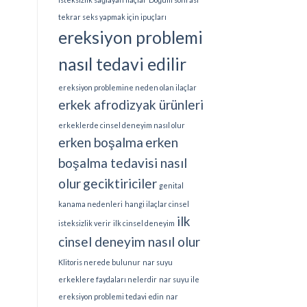
tekrar seks yapmak için ipuçları
ereksiyon problemi
nasıl tedavi edilir
ereksiyon problemine neden olan ilaçlar
erkek afrodizyak ürünleri
erkeklerde cinsel deneyim nasıl olur
erken boşalma
erken
boşalma tedavisi nasıl
olur
geciktiriciler
genital
kanama nedenleri
hangi ilaçlar cinsel
ilk
isteksizlik verir
ilk cinsel deneyim
cinsel deneyim nasıl olur
Klitoris nerede bulunur
nar suyu
erkeklere faydaları nelerdir
nar suyu ile
ereksiyon problemi tedavi edin
nar