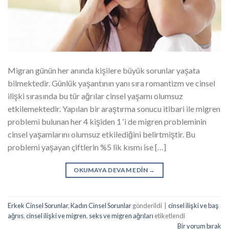
Migran günün her anında kişilere büyük sorunlar yaşata
bilmektedir. Günlük yaşantının yanı sıra romantizm ve cinsel
ilişki sırasında bu tür ağrılar cinsel yaşamı olumsuz
etkilemektedir. Yapılan bir araştırma sonucu itibari ile migren
problemi bulunan her 4 kişiden 1 ‘i de migren probleminin
cinsel yaşamlarını olumsuz etkilediğini belirtmiştir. Bu
problemi yaşayan çiftlerin %5 lik kısmı ise […]
OKUMAYA DEVAM EDIN
→
Erkek Cinsel Sorunlar
,
Kadın Cinsel Sorunlar
gönderildi
|
cinsel ilişki ve baş
ağrııs
,
cinsel ilişki ve migren
,
seks ve migren ağrıları
etiketlendi
Bir yorum bırak