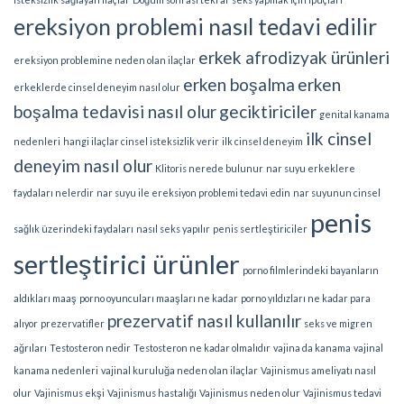
ereksiyon problemi nasıl tedavi edilir
erkek afrodizyak ürünleri
ereksiyon problemine neden olan ilaçlar
erken boşalma
erken
erkeklerde cinsel deneyim nasıl olur
boşalma tedavisi nasıl olur
geciktiriciler
genital kanama
ilk cinsel
nedenleri
hangi ilaçlar cinsel isteksizlik verir
ilk cinsel deneyim
deneyim nasıl olur
Klitoris nerede bulunur
nar suyu erkeklere
faydaları nelerdir
nar suyu ile ereksiyon problemi tedavi edin
nar suyunun cinsel
penis
sağlık üzerindeki faydaları
nasıl seks yapılır
penis sertleştiriciler
sertleştirici ürünler
porno filmlerindeki bayanların
aldıkları maaş
porno oyuncuları maaşları ne kadar
porno yıldızları ne kadar para
prezervatif nasıl kullanılır
alıyor
prezervatifler
seks ve migren
ağrıları
Testosteron nedir
Testosteron ne kadar olmalıdır
vajina da kanama
vajinal
kanama nedenleri
vajinal kuruluğa neden olan ilaçlar
Vajinismus ameliyatı nasıl
olur
Vajinismus ekşi
Vajinismus hastalığı
Vajinismus neden olur
Vajinismus tedavi