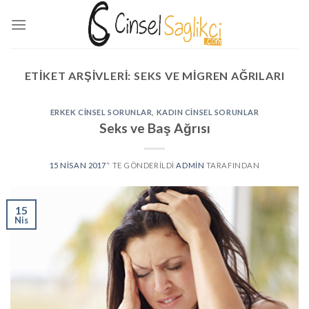
Skip
to
content
ETIKET ARŞIVLERI:
SEKS VE MIGREN AĞRILARI
ERKEK CINSEL SORUNLAR
,
KADIN CINSEL SORUNLAR
Seks ve Baş Ağrısı
15 NISAN 2017
’' TE GÖNDERILDI
ADMIN
TARAFINDAN
15
Nis