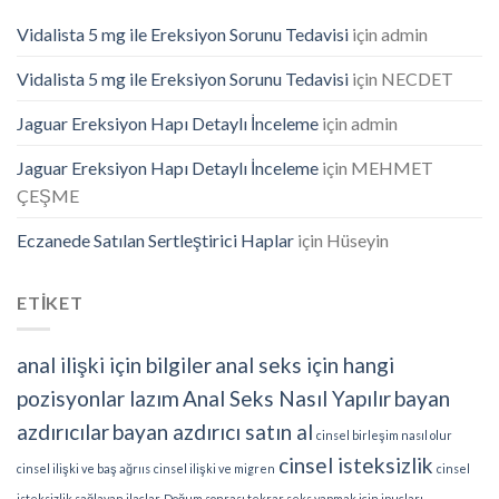
Vidalista 5 mg ile Ereksiyon Sorunu Tedavisi
için
admin
Vidalista 5 mg ile Ereksiyon Sorunu Tedavisi
için
NECDET
Jaguar Ereksiyon Hapı Detaylı İnceleme
için
admin
Jaguar Ereksiyon Hapı Detaylı İnceleme
için
MEHMET
ÇEŞME
Eczanede Satılan Sertleştirici Haplar
için
Hüseyin
ETİKET
anal ilişki için bilgiler
anal seks için hangi
pozisyonlar lazım
Anal Seks Nasıl Yapılır
bayan
azdırıcılar
bayan azdırıcı satın al
cinsel birleşim nasıl olur
cinsel isteksizlik
cinsel ilişki ve baş ağrııs
cinsel ilişki ve migren
cinsel
isteksizlik sağlayan ilaçlar
Doğum sonrası tekrar seks yapmak için ipuçları