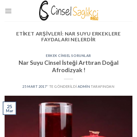
Skip
to
content
ETIKET ARŞIVLERI:
NAR SUYU ERKEKLERE
FAYDALARI NELERDIR
ERKEK CINSEL SORUNLAR
Nar Suyu Cinsel İsteği Arttıran Doğal
Afrodizyak !
25 MART 2017
’' TE GÖNDERILDI
ADMIN
TARAFINDAN
25
Mar