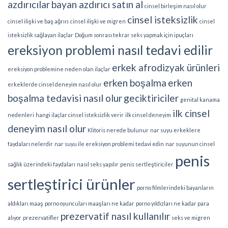
azdırıcılar
bayan azdırıcı satın al
cinsel birleşim nasıl olur
cinsel isteksizlik
cinsel ilişki ve baş ağrııs
cinsel ilişki ve migren
cinsel
isteksizlik sağlayan ilaçlar
Doğum sonrası tekrar seks yapmak için ipuçları
ereksiyon problemi nasıl tedavi edilir
erkek afrodizyak ürünleri
ereksiyon problemine neden olan ilaçlar
erken boşalma
erken
erkeklerde cinsel deneyim nasıl olur
boşalma tedavisi nasıl olur
geciktiriciler
genital kanama
ilk cinsel
nedenleri
hangi ilaçlar cinsel isteksizlik verir
ilk cinsel deneyim
deneyim nasıl olur
Klitoris nerede bulunur
nar suyu erkeklere
faydaları nelerdir
nar suyu ile ereksiyon problemi tedavi edin
nar suyunun cinsel
penis
sağlık üzerindeki faydaları
nasıl seks yapılır
penis sertleştiriciler
sertleştirici ürünler
porno filmlerindeki bayanların
aldıkları maaş
porno oyuncuları maaşları ne kadar
porno yıldızları ne kadar para
prezervatif nasıl kullanılır
alıyor
prezervatifler
seks ve migren