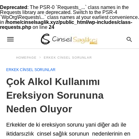
Deprecated
: The PSR-0 `Requests_...` class names in the
Requests library are deprecated. Switch to the PSR-4
`WpOrg\Requests\...` class names at your earliest convenience.
in
/home/cinselsaglik.xyz/public_html/wp-includes/class-
requests.php
on line
24
HOMEPAGE
ERKEK CINSEL SORUNLAR
ERKEK CINSEL SORUNLAR
Çok Alkol Kullanımı
Ereksiyon Sorununa
Neden Oluyor
Erkekler de ki ereksiyon sorunu yani diğer adı ile
iktidarsızlık cinsel sağlık sorunun nedenlerinin en