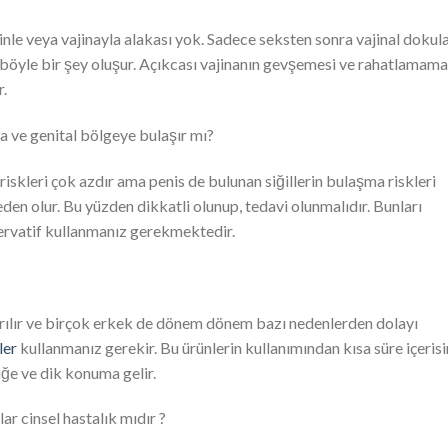
le veya vajinayla alakası yok. Sadece seksten sonra vajinal dokula
e böyle bir şey oluşur. Açıkcası vajinanın gevşemesi ve rahatlamama
.
za ve genital bölgeye bulaşır mı?
riskleri çok azdır ama penis de bulunan siğillerin bulaşma riskleri
eden olur. Bu yüzden dikkatli olunup, tedavi olunmalıdır. Bunları
zervatif kullanmanız gerekmektedir.
rılır ve birçok erkek de dönem dönem bazı nedenlerden dolayı
ler
kullanmanız gerekir. Bu ürünlerin kullanımından kısa süre içeris
liğe ve dik konuma gelir.
ar cinsel hastalık mıdır ?