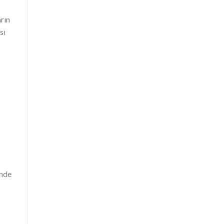
rın
sı
inde