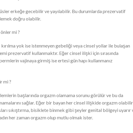
rüsler erkeğe gecebilir ve yayılabilir. Bu durumlarda prezervatif
lemek doğru olabilir.
 önler mi ?
 kırılma yok ise istenmeyen gebeliği veya cinsel yollar ile bulaşan
emi prezervatif kullanmaktır. Eğer cinsel ilişki için sırasında
 spermlerin vajinaya girmiş ise ertesi gün hapı kullanmanız
r mi ?
blemlerin başlarında orgazm olamama sorunu görülür ve bu da
amalarını sağlar. Eğer bir bayan her cinsel ilişkide orgazm olabilir
ları sıkıştırma, bisiklete binmek gibi şeyler genital bölgeyi uyarır 
kadın her zaman orgazm olup mutlu olmak ister.