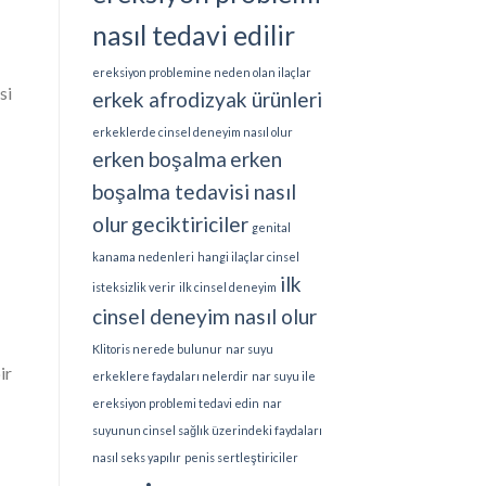
nasıl tedavi edilir
ereksiyon problemine neden olan ilaçlar
si
erkek afrodizyak ürünleri
erkeklerde cinsel deneyim nasıl olur
erken boşalma
erken
boşalma tedavisi nasıl
olur
geciktiriciler
genital
kanama nedenleri
hangi ilaçlar cinsel
ilk
isteksizlik verir
ilk cinsel deneyim
cinsel deneyim nasıl olur
Klitoris nerede bulunur
nar suyu
ir
erkeklere faydaları nelerdir
nar suyu ile
ereksiyon problemi tedavi edin
nar
suyunun cinsel sağlık üzerindeki faydaları
nasıl seks yapılır
penis sertleştiriciler