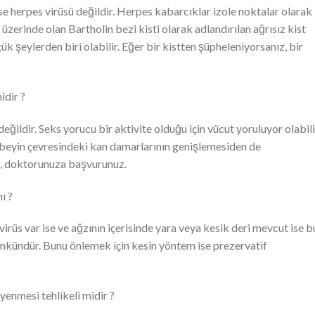
se herpes virüsü değildir. Herpes kabarcıklar izole noktalar olarak
 üzerinde olan Bartholin bezi kisti olarak adlandırılan ağrısız kist
k şeylerden biri olabilir. Eğer bir kistten şüpheleniyorsanız, bir
idir ?
 değildir. Seks yorucu bir aktivite olduğu için vücut yoruluyor olabili
 beyin çevresindeki kan damarlarının genişlemesiden de
a, doktorunuza başvurunuz.
ı ?
virüs var ise ve ağzının içerisinde yara veya kesik deri mevcut ise b
mümkündür. Bunu önlemek için kesin yöntem ise prezervatif
yenmesi tehlikeli midir ?