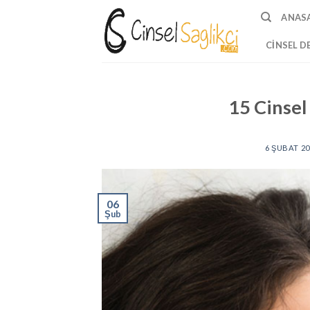
Skip
ANAS
to
content
CINSEL D
15 Cinsel
6 ŞUBAT 20
06
Şub