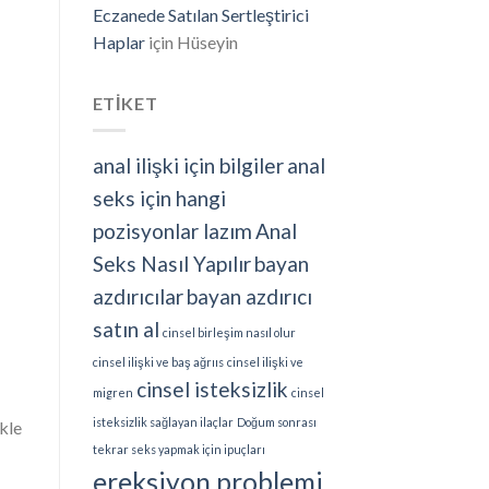
Eczanede Satılan Sertleştirici
Haplar
için
Hüseyin
ETİKET
anal ilişki için bilgiler
anal
seks için hangi
pozisyonlar lazım
Anal
Seks Nasıl Yapılır
bayan
azdırıcılar
bayan azdırıcı
satın al
cinsel birleşim nasıl olur
cinsel ilişki ve baş ağrııs
cinsel ilişki ve
cinsel isteksizlik
migren
cinsel
isteksizlik sağlayan ilaçlar
Doğum sonrası
ikle
tekrar seks yapmak için ipuçları
ereksiyon problemi