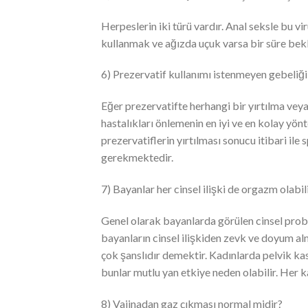
Herpeslerin iki türü vardır. Anal seksle bu vi
kullanmak ve ağızda uçuk varsa bir süre bek
6) Prezervatif kullanımı istenmeyen gebeliği
Eğer prezervatifte herhangi bir yırtılma veya
hastalıkları önlemenin en iyi ve en kolay yönt
prezervatiflerin yırtılması sonucu itibari ile
gerekmektedir.
7) Bayanlar her cinsel ilişki de orgazm olabili
Genel olarak bayanlarda görülen cinsel pro
bayanların cinsel ilişkiden zevk ve doyum alm
çok şanslıdır demektir. Kadınlarda pelvik kas
bunlar mutlu yan etkiye neden olabilir. Her 
8) Vajinadan gaz çıkması normal midir?