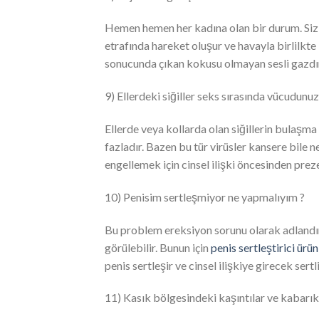
Hemen hemen her kadına olan bir durum. Sizin
etrafında hareket oluşur ve havayla birlilkt
sonucunda çıkan kokusu olmayan sesli gazdır
9) Ellerdeki siğiller seks sırasında vücudunu
Ellerde veya kollarda olan siğillerin bulaşma 
fazladır. Bazen bu tür virüsler kansere bile n
engellemek için cinsel ilişki öncesinden pre
10) Penisim sertleşmiyor ne yapmalıyım ?
Bu problem ereksiyon sorunu olarak adlandı
görülebilir. Bunun için
penis sertleştirici ürün
penis sertleşir ve cinsel ilişkiye girecek sert
11) Kasık bölgesindeki kaşıntılar ve kabarıkl