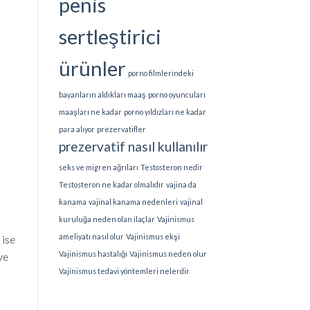
penis
sertleştirici
ürünler
porno filmlerindeki
bayanların aldıkları maaş
porno oyuncuları
maaşları ne kadar
porno yıldızları ne kadar
para alıyor
prezervatifler
prezervatif nasıl kullanılır
seks ve migren ağrıları
Testosteron nedir
Testosteron ne kadar olmalıdır
vajina da
kanama
vajinal kanama nedenleri
vajinal
kuruluğa neden olan ilaçlar
Vajinismus
ameliyatı nasıl olur
Vajinismus ekşi
 ise
Vajinismus hastalığı
Vajinismus neden olur
ve
Vajinismus tedavi yöntemleri nelerdir