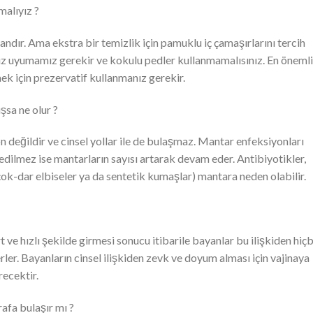
malıyız ?
andır. Ama ekstra bir temizlik için pamuklu iç çamaşırlarını tercih
rsız uyumamız gerekir ve kokulu pedler kullanmamalısınız. En önemli
emek için prezervatif kullanmanız gerekir.
şsa ne olur ?
n değildir ve cinsel yollar ile de bulaşmaz. Mantar enfeksiyonları
edilmez ise mantarların sayısı artarak devam eder. Antibiyotikler,
(çok-dar elbiseler ya da sentetik kumaşlar) mantara neden olabilir.
t ve hızlı şekilde girmesi sonucu itibarile bayanlar bu ilişkiden hiçb
rler. Bayanların cinsel ilişkiden zevk ve doyum alması için vajinaya
ecektir.
rafa bulaşır mı ?