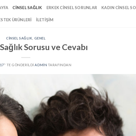
AYFA
CINSEL SAĞLIK
ERKEK CINSEL SORUNLAR
KADIN CINSEL S
ESTEK ÜRÜNLERI
İLETIŞIM
CINSEL SAĞLIK
,
GENEL
 Sağlık Sorusu ve Cevabı
17
’' TE GÖNDERILDI
ADMIN
TARAFINDAN