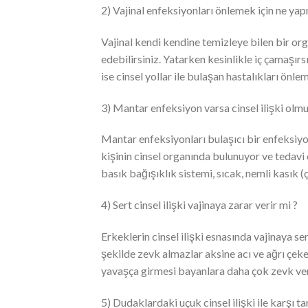
2) Vajinal enfeksiyonları önlemek için ne yap
Vajinal kendi kendine temizleye bilen bir org
edebilirsiniz. Yatarken kesinlikle iç çamaşı
ise cinsel yollar ile bulaşan hastalıkları önl
3) Mantar enfeksiyon varsa cinsel ilişki olmu
Mantar enfeksiyonları bulaşıcı bir enfeksiyo
kişinin cinsel organında bulunuyor ve tedavi 
basık bağışıklık sistemi, sıcak, nemli kasık 
4) Sert cinsel ilişki vajinaya zarar verir mi ?
Erkeklerin cinsel ilişki esnasında vajinaya ser
şekilde zevk almazlar aksine acı ve ağrı çeke
yavaşça girmesi bayanlara daha çok zevk ver
5) Dudaklardaki uçuk cinsel ilişki ile karşı ta