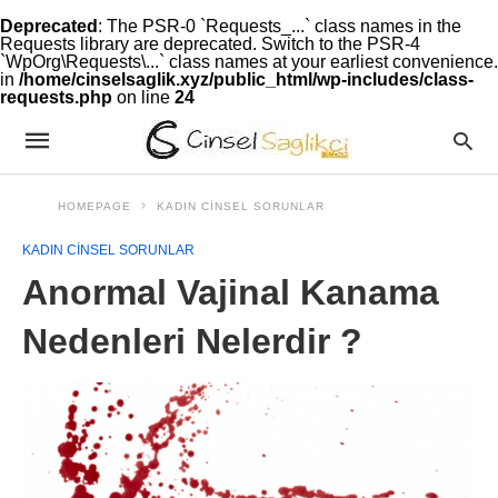
Deprecated
: The PSR-0 `Requests_...` class names in the
Requests library are deprecated. Switch to the PSR-4
`WpOrg\Requests\...` class names at your earliest convenience.
in
/home/cinselsaglik.xyz/public_html/wp-includes/class-
requests.php
on line
24
HOMEPAGE
KADIN CINSEL SORUNLAR
KADIN CINSEL SORUNLAR
Anormal Vajinal Kanama
Nedenleri Nelerdir ?