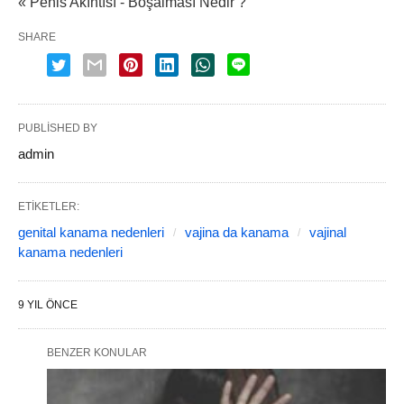
« Penis Akıntısı - Boşalması Nedir ?
SHARE
PUBLISHED BY
admin
ETIKETLER:
genital kanama nedenleri
vajina da kanama
vajinal
kanama nedenleri
9 YIL ÖNCE
BENZER KONULAR