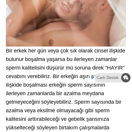
Bir erkek her gün veya çok sık olarak cinsel ilişkide
bulunur boşalma yaşarsa bu ilerleyen zamanlar
sperm kalitelisini düşürür mü soruna direk “HAYIR”
cevabını verebiliriz. Bir erkeğin aşırı sıklık ile cinsel
x
Canlı Destek
ilişkide boşalması erkeğin sperm sayısının
ilerleyen zamanlarda bir azalma meydana
gelmeyeceğini söyleyebiliriz. Sperm sayısında bir
azalma veya eksilme olmayacağı gibi sperm
kalitesini arttırabileceği ve gebelik şansınıza
yükselteceği söyleyen birtakım çalışmalarda