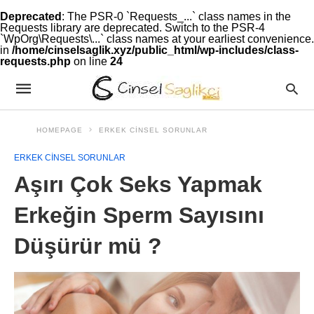
Deprecated
: The PSR-0 `Requests_...` class names in the
Requests library are deprecated. Switch to the PSR-4
`WpOrg\Requests\...` class names at your earliest convenience.
in
/home/cinselsaglik.xyz/public_html/wp-includes/class-
requests.php
on line
24
HOMEPAGE
ERKEK CINSEL SORUNLAR
ERKEK CINSEL SORUNLAR
Aşırı Çok Seks Yapmak
Erkeğin Sperm Sayısını
Düşürür mü ?