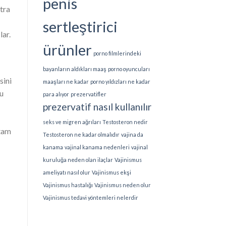
penis
tra
sertleştirici
lar.
ürünler
porno filmlerindeki
bayanların aldıkları maaş
porno oyuncuları
sini
maaşları ne kadar
porno yıldızları ne kadar
u
para alıyor
prezervatifler
prezervatif nasıl kullanılır
seks ve migren ağrıları
Testosteron nedir
 tam
Testosteron ne kadar olmalıdır
vajina da
kanama
vajinal kanama nedenleri
vajinal
kuruluğa neden olan ilaçlar
Vajinismus
ameliyatı nasıl olur
Vajinismus ekşi
Vajinismus hastalığı
Vajinismus neden olur
Vajinismus tedavi yöntemleri nelerdir