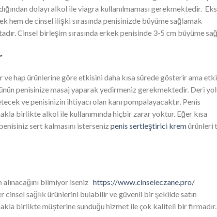
dığından dolayı alkol ile viagra kullanılmaması gerekmektedir. Eks
k hem de cinsel ilişki sırasında penisinizde büyüme sağlamak
adır. Cinsel birleşim sırasında erkek penisinde 3-5 cm büyüme sağ
r
r ve hap ürünlerine göre etkisini daha kısa sürede gösterir ama etki
nün penisinize masaj yaparak yedirmeniz gerekmektedir. Deri yol
tecek ve penisinizin ihtiyacı olan kanı pompalayacaktır. Penis
akla birlikte alkol ile kullanımında hiçbir zarar yoktur. Eğer kısa
penisiniz sert kalmasını isterseniz
penis sertleştirici krem
ürünleri
 alınacağını bilmiyor iseniz
https://www.cinseleczane.pro/
 cinsel sağlık ürünlerini bulabilir ve güvenli bir şekilde satın
makla birlikte müşterine sunduğu hizmet ile çok kaliteli bir firmadır.