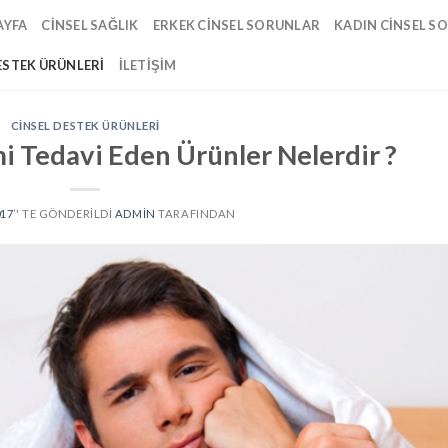
AYFA
CINSEL SAĞLIK
ERKEK CINSEL SORUNLAR
KADIN CINSEL S
ESTEK ÜRÜNLERI
İLETIŞIM
CINSEL DESTEK ÜRÜNLERI
i Tedavi Eden Ürünler Nelerdir ?
017
’' TE GÖNDERILDI
ADMIN
TARAFINDAN