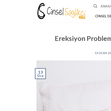
Skip
ANAS
to
content
CINSEL D
Ereksiyon Problem
13 OCAK 2
13
Oca