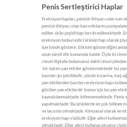
Penis Sertleştirici Haplar
Ereksiyon hapları, penisin ihtiyacı olan kan 
penisin ihtiyacı olan kan miktarını pompala
edilen ürün çeşidi hap tercih edilmektedir. En
ereksiyon tedavi edici ürünün hap olarak piy
içerisinde gösterir. Etkisini gösterdiğini anda
uzun süreli dik konumda kaldır. Öyle ki cins
cinsel ilişkide bulunsanız dahil cinsel yönden
bir takım yan etkiler göstermektedir bu yan 
bazıları şu şekildedir; yüzde kızarma, baş ağr
yan etkilerden bazıları ereksiyon hapı kulla
görülen yan etkilerdir bunun için bu yan etki
kaynaklanmaktadır bilinmemektedir. Penis ser
yapılmaktadır. Bu ürünlerde en çok bilinen ma
ve lacoste olmaktadır. Kimyasal olarak en etki
ereksiyon hapı cialisdir. Eğer alkol kullanmad
olmaktadır. Eğer alkol kullanacaksanız cialis