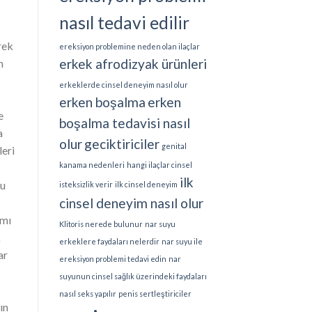
nasıl tedavi edilir
rek
ereksiyon problemine neden olan ilaçlar
erkek afrodizyak ürünleri
h
erkeklerde cinsel deneyim nasıl olur
erken boşalma
erken
e
boşalma tedavisi nasıl
a
olur
geciktiriciler
genital
eri
kanama nedenleri
hangi ilaçlar cinsel
ilk
Bu
isteksizlik verir
ilk cinsel deneyim
cinsel deneyim nasıl olur
 mı
Klitoris nerede bulunur
nar suyu
k
erkeklere faydaları nelerdir
nar suyu ile
ar
ereksiyon problemi tedavi edin
nar
suyunun cinsel sağlık üzerindeki faydaları
nasıl seks yapılır
penis sertleştiriciler
ın