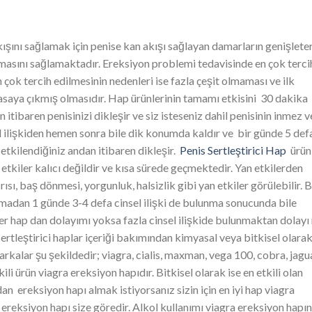
akışını sağlamak için penise kan akışı sağlayan damarların genişlete
nmasını sağlamaktadır. Ereksiyon problemi tedavisinde en çok terci
 çok tercih edilmesinin nedenleri ise fazla çeşit olmaması ve ilk
asaya çıkmış olmasıdır. Hap ürünlerinin tamamı etkisini 30 dakika
n itibaren penisinizi dikleşir ve siz isteseniz dahil penisinin inmez v
el ilişkiden hemen sonra bile dik konumda kaldır ve bir günde 5 def
 etkilendiğiniz andan itibaren dikleşir.
Penis Sertleştirici Hap
ürünl
etkiler kalıcı değildir ve kısa sürede geçmektedir. Yan etkilerden
ısı, baş dönmesi, yorgunluk, halsizlik gibi yan etkiler görülebilir. 
nmadan 1 günde 3-4 defa cinsel ilişki de bulunma sonucunda bile
ler hap dan dolayımı yoksa fazla cinsel ilişkide bulunmaktan dolayı
tleştirici haplar içeriği bakımından kimyasal veya bitkisel olara
rkalar şu şekildedir; viagra, cialis, maxman, vega 100, cobra, jagu
li ürün viagra ereksiyon hapıdır. Bitkisel olarak ise en etkili olan
an ereksiyon hapı almak istiyorsanız sizin için en iyi hap viagra
 ereksiyon hapı size göredir. Alkol kullanımı viagra ereksiyon hapın