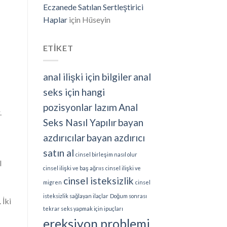
Eczanede Satılan Sertleştirici
Haplar
için
Hüseyin
ETİKET
anal ilişki için bilgiler
anal
seks için hangi
pozisyonlar lazım
Anal
.
Seks Nasıl Yapılır
bayan
azdırıcılar
bayan azdırıcı
satın al
cinsel birleşim nasıl olur
l
cinsel ilişki ve baş ağrııs
cinsel ilişki ve
cinsel isteksizlik
migren
cinsel
isteksizlik sağlayan ilaçlar
Doğum sonrası
 İki
tekrar seks yapmak için ipuçları
ereksiyon problemi