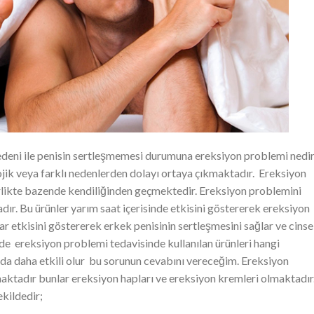
edeni ile penisin sertleşmemesi durumuna ereksiyon problemi nedir
jik veya farklı nedenlerden dolayı ortaya çıkmaktadır. Ereksiyon
rlikte bazende kendiliğinden geçmektedir. Ereksiyon problemini
adır. Bu ürünler yarım saat içerisinde etkisini göstererek ereksiyon
r etkisini göstererek erkek penisinin sertleşmesini sağlar ve cinse
e ereksiyon problemi tedavisinde kullanılan ürünleri hangi
mda daha etkili olur bu sorunun cevabını vereceğim. Ereksiyon
maktadır bunlar ereksiyon hapları ve ereksiyon kremleri olmaktadır.
ekildedir;