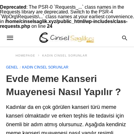
Deprecated
: The PSR-0 `Requests_...` class names in the
Requests library are deprecated. Switch to the PSR-4
`WpOrg\Requests\...` class names at your earliest convenience.
in
/home/cinselsaglik.xyz/public_html/wp-includes/class-
requests.php
on line
24
HOMEPAGE
KADIN CINSEL SORUNLAR
GENEL
KADIN CINSEL SORUNLAR
Evde Meme Kanseri
Muayenesi Nasıl Yapılır ?
Kadınlar da en çok görülen kanseri türü meme
kanseri olmaktadır ve erken teşhis ile tedavisi için
önemli bir adım atmış olursunuz. Aşağıda kendiniz
meme kanseri muayenesi nasıl yapılır resimli