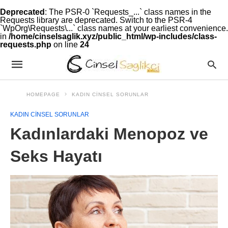
Deprecated
: The PSR-0 `Requests_...` class names in the
Requests library are deprecated. Switch to the PSR-4
`WpOrg\Requests\...` class names at your earliest convenience.
in
/home/cinselsaglik.xyz/public_html/wp-includes/class-
requests.php
on line
24
HOMEPAGE
KADIN CINSEL SORUNLAR
KADIN CINSEL SORUNLAR
Kadınlardaki Menopoz ve
Seks Hayatı