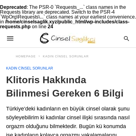
Deprecated
: The PSR-0 `Requests_...` class names in the
Requests library are deprecated. Switch to the PSR-4
`WpOrg\Requests\...` class names at your earliest convenience.
in
/home/cinselsaglik.xyz/public_html/wp-includes/class-
requests.php
on line
24
HOMEPAGE
KADIN CINSEL SORUNLAR
KADIN CINSEL SORUNLAR
Klitoris Hakkında
Bilinmesi Gereken 6 Bilgi
Türkiye’deki kadınların en büyük cinsel olarak şunu
söyleyebilirim ki kadınlar cinsel ilişki sırasında nasıl
orgazm olduğunu bilmektedir. Bugün kü konumda
ise kadınların kolayca orgazmı yakalamalarını