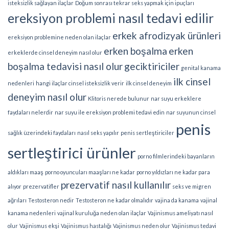
isteksizlik sağlayan ilaçlar
Doğum sonrası tekrar seks yapmak için ipuçları
ereksiyon problemi nasıl tedavi edilir
erkek afrodizyak ürünleri
ereksiyon problemine neden olan ilaçlar
erken boşalma
erken
erkeklerde cinsel deneyim nasıl olur
boşalma tedavisi nasıl olur
geciktiriciler
genital kanama
ilk cinsel
nedenleri
hangi ilaçlar cinsel isteksizlik verir
ilk cinsel deneyim
deneyim nasıl olur
Klitoris nerede bulunur
nar suyu erkeklere
faydaları nelerdir
nar suyu ile ereksiyon problemi tedavi edin
nar suyunun cinsel
penis
sağlık üzerindeki faydaları
nasıl seks yapılır
penis sertleştiriciler
sertleştirici ürünler
porno filmlerindeki bayanların
aldıkları maaş
porno oyuncuları maaşları ne kadar
porno yıldızları ne kadar para
prezervatif nasıl kullanılır
alıyor
prezervatifler
seks ve migren
ağrıları
Testosteron nedir
Testosteron ne kadar olmalıdır
vajina da kanama
vajinal
kanama nedenleri
vajinal kuruluğa neden olan ilaçlar
Vajinismus ameliyatı nasıl
olur
Vajinismus ekşi
Vajinismus hastalığı
Vajinismus neden olur
Vajinismus tedavi