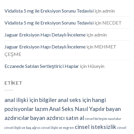
Vidalista 5 mg ile Ereksiyon Sorunu Tedavisi
için
admin
Vidalista 5 mg ile Ereksiyon Sorunu Tedavisi
için
NECDET
Jaguar Ereksiyon Hapı Detaylı İnceleme
için
admin
Jaguar Ereksiyon Hapı Detaylı İnceleme
için
MEHMET
ÇEŞME
Eczanede Satılan Sertleştirici Haplar
için
Hüseyin
ETİKET
anal ilişki için bilgiler
anal seks için hangi
pozisyonlar lazım
Anal Seks Nasıl Yapılır
bayan
azdırıcılar
bayan azdırıcı satın al
cinsel birleşim nasıl olur
cinsel isteksizlik
cinsel ilişki ve baş ağrııs
cinsel ilişki ve migren
cinsel