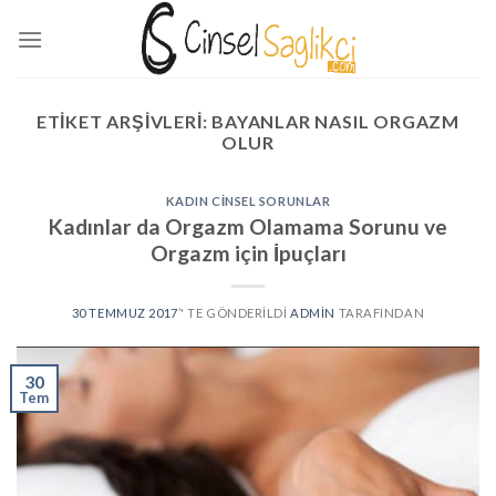
Skip
to
content
ETIKET ARŞIVLERI:
BAYANLAR NASIL ORGAZM
OLUR
KADIN CINSEL SORUNLAR
Kadınlar da Orgazm Olamama Sorunu ve
Orgazm için İpuçları
30 TEMMUZ 2017
’' TE GÖNDERILDI
ADMIN
TARAFINDAN
30
Tem