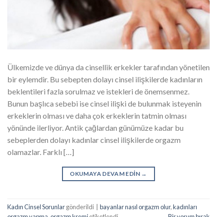
Ülkemizde ve dünya da cinsellik erkekler tarafından yönetilen
bir eylemdir. Bu sebepten dolayı cinsel ilişkilerde kadınların
beklentileri fazla sorulmaz ve istekleri de önemsenmez.
Bunun başlıca sebebi ise cinsel ilişki de bulunmak isteyenin
erkeklerin olması ve daha çok erkeklerin tatmin olması
yönünde ilerliyor. Antik çağlardan günümüze kadar bu
sebeplerden dolayı kadınlar cinsel ilişkilerde orgazm
olamazlar. Farklı […]
OKUMAYA DEVAM EDIN
→
Kadın Cinsel Sorunlar
gönderildi
|
bayanlar nasıl orgazm olur
,
kadınları
orgazm yapma
,
orgazm kremi
etiketlendi
Bir yorum bırak