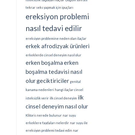
tekrar seks yapmak için ipuçları
ereksiyon problemi
nasıl tedavi edilir
ereksiyon problemine neden olan ilaçlar
erkek afrodizyak ürünleri
erkeklerde cinsel deneyim nasıl olur
erken boşalma
erken
boşalma tedavisi nasıl
olur
geciktiriciler
genital
kanama nedenleri
hangi ilaçlar cinsel
ilk
isteksizlik verir
ilk cinsel deneyim
cinsel deneyim nasıl olur
Klitoris nerede bulunur
nar suyu
erkeklere faydaları nelerdir
nar suyu ile
ereksiyon problemi tedavi edin
nar