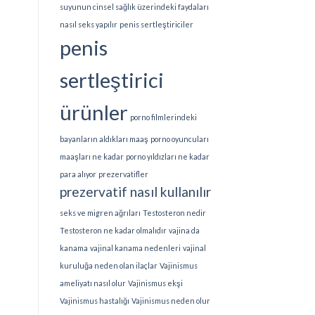
suyunun cinsel sağlık üzerindeki faydaları
nasıl seks yapılır
penis sertleştiriciler
penis
sertleştirici
ürünler
porno filmlerindeki
bayanların aldıkları maaş
porno oyuncuları
maaşları ne kadar
porno yıldızları ne kadar
para alıyor
prezervatifler
prezervatif nasıl kullanılır
seks ve migren ağrıları
Testosteron nedir
Testosteron ne kadar olmalıdır
vajina da
kanama
vajinal kanama nedenleri
vajinal
kuruluğa neden olan ilaçlar
Vajinismus
ameliyatı nasıl olur
Vajinismus ekşi
Vajinismus hastalığı
Vajinismus neden olur