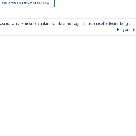
OKUMAYA DEVAM EDIN
→
ırasında acı çekmesi
,
bayanların kasıklarında ağrı olması
,
cinsel birleşimde ağrı
,
Bir yorum 