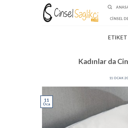
Skip
ANAS
to
content
CINSEL D
ETIKET
Kadınlar da Cin
11 OCAK 2
11
Oca