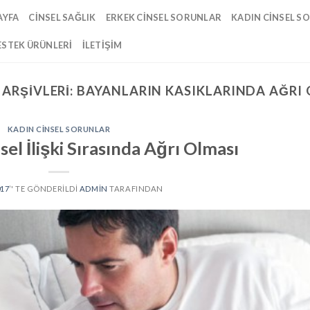
AYFA
CINSEL SAĞLIK
ERKEK CINSEL SORUNLAR
KADIN CINSEL S
ESTEK ÜRÜNLERI
İLETIŞIM
 ARŞIVLERI:
BAYANLARIN KASIKLARINDA AĞRI
KADIN CINSEL SORUNLAR
sel İlişki Sırasında Ağrı Olması
017
’' TE GÖNDERILDI
ADMIN
TARAFINDAN