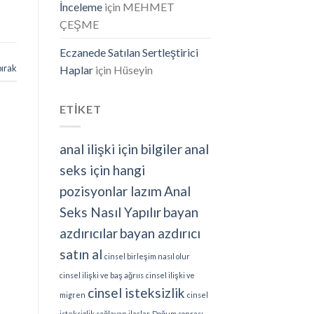
İnceleme
için
MEHMET
ÇEŞME
Eczanede Satılan Sertleştirici
bırak
Haplar
için
Hüseyin
ETİKET
anal ilişki için bilgiler
anal
seks için hangi
pozisyonlar lazım
Anal
Seks Nasıl Yapılır
bayan
azdırıcılar
bayan azdırıcı
satın al
cinsel birleşim nasıl olur
cinsel ilişki ve baş ağrııs
cinsel ilişki ve
cinsel isteksizlik
migren
cinsel
isteksizlik sağlayan ilaçlar
Doğum sonrası