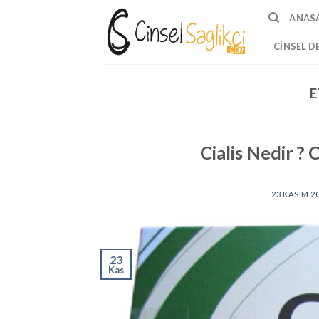
Skip
ANAS
to
content
CINSEL D
E
Cialis Nedir ? 
23 KASIM 2
23
Kas