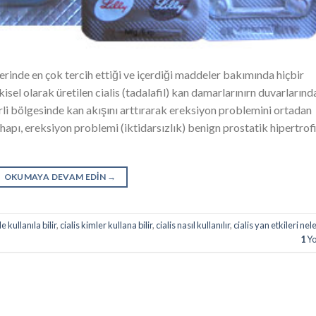
inde en çok tercih ettiği ve içerdiği maddeler bakımında hiçbir
l olarak üretilen cialis (tadalafil) kan damarlarınırn duvarlarınd
rli bölgesinde kan akışını arttırarak ereksiyon problemini ortadan
hapı, ereksiyon problemi (iktidarsızlık) benign prostatik hipertrof
OKUMAYA DEVAM EDIN
→
le kullanıla bilir
,
cialis kimler kullana bilir
,
cialis nasıl kullanılır
,
cialis yan etkileri nel
1
Y