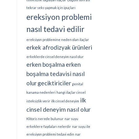
tekrar seks yapmak için ipuçları
ereksiyon problemi
nasıl tedavi edilir
ereksiyon problemine neden olan ilaçlar
erkek afrodizyak ürünleri
erkeklerde cinsel deneyim nasıl olur
erken boşalma
erken
boşalma tedavisi nasıl
olur
geciktiriciler
genital
kanama nedenleri
hangi ilaçlar cinsel
ilk
isteksizlik verir
ilk cinsel deneyim
cinsel deneyim nasıl olur
Klitoris nerede bulunur
nar suyu
erkeklere faydaları nelerdir
nar suyu ile
ereksiyon problemi tedavi edin
nar