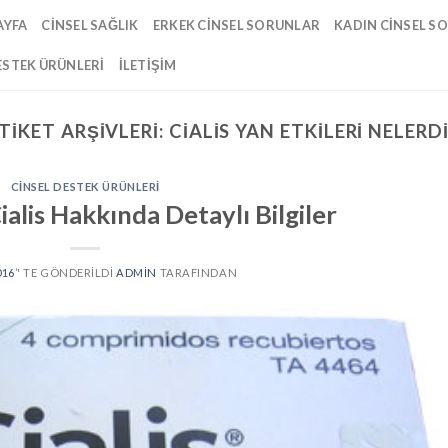
AYFA
CINSEL SAĞLIK
ERKEK CINSEL SORUNLAR
KADIN CINSEL S
ESTEK ÜRÜNLERI
İLETIŞIM
TIKET ARŞIVLERI:
CIALIS YAN ETKILERI NELERD
CINSEL DESTEK ÜRÜNLERI
Cialis Hakkında Detaylı Bilgiler
016
’' TE GÖNDERILDI
ADMIN
TARAFINDAN