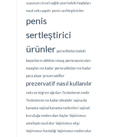
suyunun cinsel sağlık üzerindeki faydaları
nasıl seks yapılır
penis sertleştiriciler
penis
sertleştirici
ürünler
porno filmlerindeki
bayanların aldıkları maaş
porno oyuncuları
maaşları ne kadar
porno yıldızları ne kadar
para alıyor
prezervatifler
prezervatif nasıl kullanılır
seks ve migren ağrıları
Testosteron nedir
Testosteron ne kadar olmalıdır
vajina da
kanama
vajinal kanama nedenleri
vajinal
kuruluğa neden olan ilaçlar
Vajinismus
ameliyatı nasıl olur
Vajinismus ekşi
Vajinismus hastalığı
Vajinismus neden olur