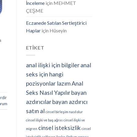
İnceleme
için
MEHMET
ÇEŞME
Eczanede Satılan Sertleştirici
Haplar
için
Hüseyin
a
ETİKET
i
anal ilişki için bilgiler
anal
seks için hangi
pozisyonlar lazım
Anal
Seks Nasıl Yapılır
bayan
erdir
azdırıcılar
bayan azdırıcı
orum
satın al
cinsel birleşim nasıl olur
cinsel ilişki ve baş ağrııs
cinsel ilişki ve
cinsel isteksizlik
migren
cinsel
isteksizlik sağlayan ilaçlar
Doğum sonrası