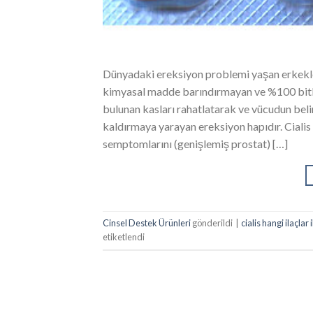
Dünyadaki ereksiyon problemi yaşan erkekler
kimyasal madde barındırmayan ve %100 bitkise
bulunan kasları rahatlatarak ve vücudun beli
kaldırmaya yarayan ereksiyon hapıdır. Cialis 
semptomlarını (genişlemiş prostat) […]
Cinsel Destek Ürünleri
gönderildi
|
cialis hangi ilaçlar i
etiketlendi