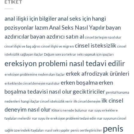
ETİKET
anal ilişki için bilgiler
anal seks için hangi
pozisyonlar lazım
Anal Seks Nasıl Yapılır
bayan
azdırıcılar
bayan azdırıcı satın al
cinsel birleşim nasıl olur
cinsel isteksizlik
cinsel ilişki ve baş ağrııs
cinsel ilişki ve migren
cinsel
isteksizlik sağlayan ilaçlar
Doğum sonrası tekrar seks yapmak için ipuçları
ereksiyon problemi nasıl tedavi edilir
erkek afrodizyak ürünleri
ereksiyon problemine neden olan ilaçlar
erken boşalma
erken
erkeklerde cinsel deneyim nasıl olur
boşalma tedavisi nasıl olur
geciktiriciler
genital kanama
ilk cinsel
nedenleri
hangi ilaçlar cinsel isteksizlik verir
ilk cinsel deneyim
deneyim nasıl olur
Klitoris nerede bulunur
nar suyu erkeklere
faydaları nelerdir
nar suyu ile ereksiyon problemi tedavi edin
nar suyunun cinsel
penis
sağlık üzerindeki faydaları
nasıl seks yapılır
penis sertleştiriciler