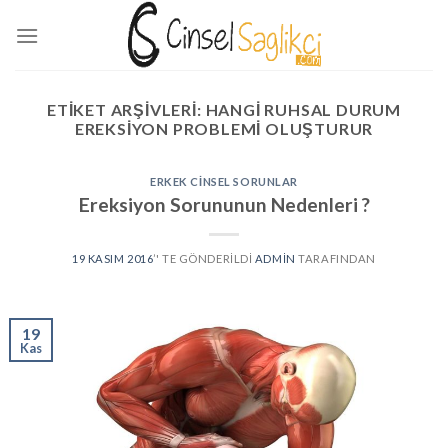
Skip
to
content
ETIKET ARŞIVLERI:
HANGI RUHSAL DURUM
EREKSIYON PROBLEMI OLUŞTURUR
ERKEK CINSEL SORUNLAR
Ereksiyon Sorununun Nedenleri ?
19 KASIM 2016
’' TE GÖNDERILDI
ADMIN
TARAFINDAN
19
Kas