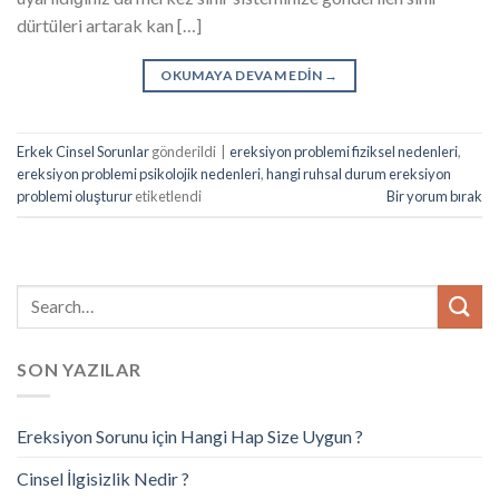
dürtüleri artarak kan […]
OKUMAYA DEVAM EDIN
→
Erkek Cinsel Sorunlar
gönderildi
|
ereksiyon problemi fiziksel nedenleri
,
ereksiyon problemi psikolojik nedenleri
,
hangi ruhsal durum ereksiyon
problemi oluşturur
etiketlendi
Bir yorum bırak
SON YAZILAR
Ereksiyon Sorunu için Hangi Hap Size Uygun ?
Cinsel İlgisizlik Nedir ?