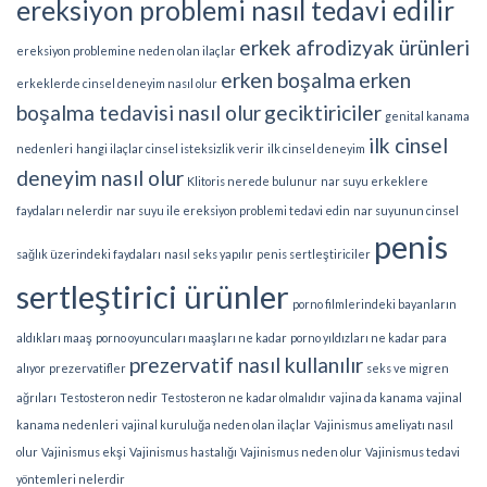
ereksiyon problemi nasıl tedavi edilir
erkek afrodizyak ürünleri
ereksiyon problemine neden olan ilaçlar
erken boşalma
erken
erkeklerde cinsel deneyim nasıl olur
boşalma tedavisi nasıl olur
geciktiriciler
genital kanama
ilk cinsel
nedenleri
hangi ilaçlar cinsel isteksizlik verir
ilk cinsel deneyim
deneyim nasıl olur
Klitoris nerede bulunur
nar suyu erkeklere
faydaları nelerdir
nar suyu ile ereksiyon problemi tedavi edin
nar suyunun cinsel
penis
sağlık üzerindeki faydaları
nasıl seks yapılır
penis sertleştiriciler
sertleştirici ürünler
porno filmlerindeki bayanların
aldıkları maaş
porno oyuncuları maaşları ne kadar
porno yıldızları ne kadar para
prezervatif nasıl kullanılır
alıyor
prezervatifler
seks ve migren
ağrıları
Testosteron nedir
Testosteron ne kadar olmalıdır
vajina da kanama
vajinal
kanama nedenleri
vajinal kuruluğa neden olan ilaçlar
Vajinismus ameliyatı nasıl
olur
Vajinismus ekşi
Vajinismus hastalığı
Vajinismus neden olur
Vajinismus tedavi
yöntemleri nelerdir