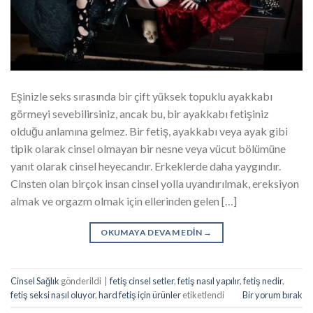
Eşinizle seks sırasında bir çift yüksek topuklu ayakkabı
görmeyi sevebilirsiniz, ancak bu, bir ayakkabı fetişiniz
olduğu anlamına gelmez. Bir fetiş, ayakkabı veya ayak gibi
tipik olarak cinsel olmayan bir nesne veya vücut bölümüne
yanıt olarak cinsel heyecandır. Erkeklerde daha yaygındır.
Cinsten olan birçok insan cinsel yolla uyandırılmak, ereksiyon
almak ve orgazm olmak için ellerinden gelen […]
OKUMAYA DEVAM EDIN
→
Cinsel Sağlık
gönderildi
|
fetiş cinsel setler
,
fetiş nasıl yapılır
,
fetiş nedir
,
fetiş seksi nasıl oluyor
,
hard fetiş için ürünler
etiketlendi
Bir yorum bırak