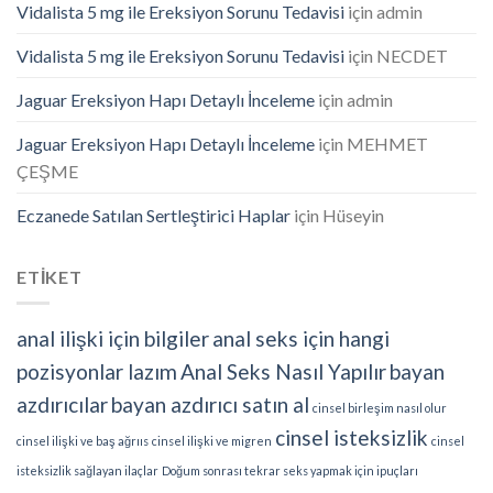
Vidalista 5 mg ile Ereksiyon Sorunu Tedavisi
için
admin
Vidalista 5 mg ile Ereksiyon Sorunu Tedavisi
için
NECDET
Jaguar Ereksiyon Hapı Detaylı İnceleme
için
admin
Jaguar Ereksiyon Hapı Detaylı İnceleme
için
MEHMET
ÇEŞME
Eczanede Satılan Sertleştirici Haplar
için
Hüseyin
ETİKET
anal ilişki için bilgiler
anal seks için hangi
pozisyonlar lazım
Anal Seks Nasıl Yapılır
bayan
azdırıcılar
bayan azdırıcı satın al
cinsel birleşim nasıl olur
cinsel isteksizlik
cinsel ilişki ve baş ağrııs
cinsel ilişki ve migren
cinsel
isteksizlik sağlayan ilaçlar
Doğum sonrası tekrar seks yapmak için ipuçları