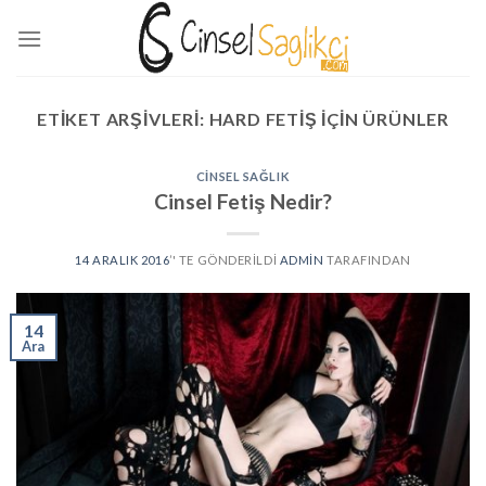
Skip
to
content
ETIKET ARŞIVLERI:
HARD FETIŞ IÇIN ÜRÜNLER
CINSEL SAĞLIK
Cinsel Fetiş Nedir?
14 ARALIK 2016
’' TE GÖNDERILDI
ADMIN
TARAFINDAN
14
Ara