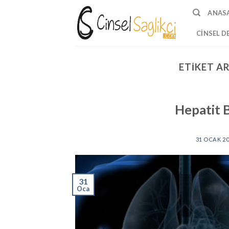
Skip
ANAS
to
content
CINSEL D
ETIKET AR
Hepatit B
31 OCAK 2
31
Oca