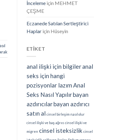
İnceleme
için
MEHMET
ÇEŞME
Eczanede Satılan Sertleştirici
Haplar
için
Hüseyin
asıl
ETİKET
bırak
anal ilişki için bilgiler
anal
seks için hangi
pozisyonlar lazım
Anal
Seks Nasıl Yapılır
bayan
azdırıcılar
bayan azdırıcı
satın al
cinsel birleşim nasıl olur
cinsel ilişki ve baş ağrııs
cinsel ilişki ve
cinsel isteksizlik
migren
cinsel
isteksizlik sağlayan ilaçlar
Doğum sonrası