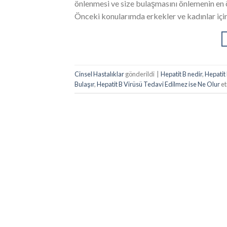
önlenmesi ve size bulaşmasını önlemenin en ö
Önceki konularımda erkekler ve kadınlar için
Cinsel Hastalıklar
gönderildi
|
Hepatit B nedir
,
Hepatit
Bulaşır
,
Hepatit B Virüsü Tedavi Edilmez ise Ne Olur
et