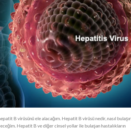
hepatit B virüsünü ele alacağım. Hepatit B virüsü nedir, nasıl bulaşır
ireceğim. Hepatit B ve diğer cinsel yollar ile bulaşan hastalıkların