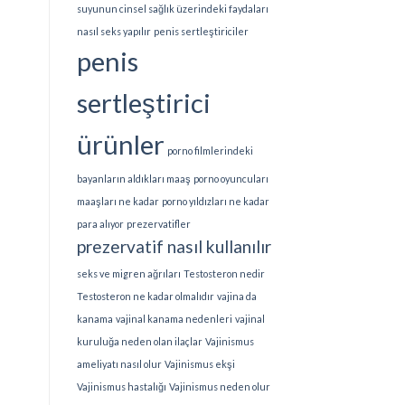
suyunun cinsel sağlık üzerindeki faydaları
nasıl seks yapılır
penis sertleştiriciler
penis
sertleştirici
ürünler
porno filmlerindeki
bayanların aldıkları maaş
porno oyuncuları
maaşları ne kadar
porno yıldızları ne kadar
para alıyor
prezervatifler
prezervatif nasıl kullanılır
seks ve migren ağrıları
Testosteron nedir
Testosteron ne kadar olmalıdır
vajina da
kanama
vajinal kanama nedenleri
vajinal
kuruluğa neden olan ilaçlar
Vajinismus
ameliyatı nasıl olur
Vajinismus ekşi
Vajinismus hastalığı
Vajinismus neden olur