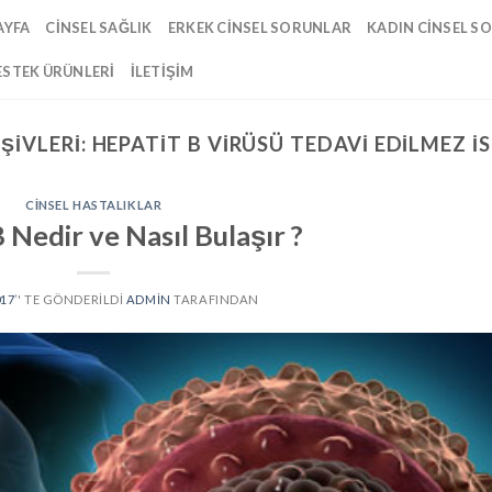
AYFA
CINSEL SAĞLIK
ERKEK CINSEL SORUNLAR
KADIN CINSEL S
ESTEK ÜRÜNLERI
İLETIŞIM
ŞIVLERI:
HEPATIT B VIRÜSÜ TEDAVI EDILMEZ I
CINSEL HASTALIKLAR
 Nedir ve Nasıl Bulaşır ?
017
’' TE GÖNDERILDI
ADMIN
TARAFINDAN