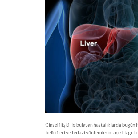
Cinsel ilişki ile bulaşan hastalıklarda bugün 
belirtileri ve tedavi yöntemlerini açıklık get