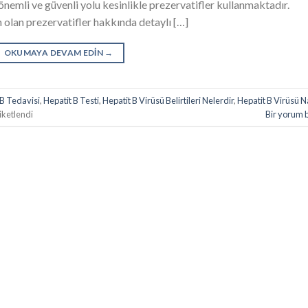
nemli ve güvenli yolu kesinlikle prezervatifler kullanmaktadır.
 olan prezervatifler hakkında detaylı […]
OKUMAYA DEVAM EDIN
→
 B Tedavisi
,
Hepatit B Testi
,
Hepatit B Virüsü Belirtileri Nelerdir
,
Hepatit B Virüsü N
iketlendi
Bir yorum 