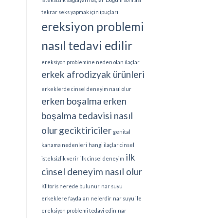
tekrar seks yapmak için ipuçları
ereksiyon problemi
nasıl tedavi edilir
ereksiyon problemine neden olan ilaçlar
erkek afrodizyak ürünleri
erkeklerde cinsel deneyim nasıl olur
erken boşalma
erken
boşalma tedavisi nasıl
olur
geciktiriciler
genital
kanama nedenleri
hangi ilaçlar cinsel
ilk
isteksizlik verir
ilk cinsel deneyim
cinsel deneyim nasıl olur
Klitoris nerede bulunur
nar suyu
erkeklere faydaları nelerdir
nar suyu ile
ereksiyon problemi tedavi edin
nar