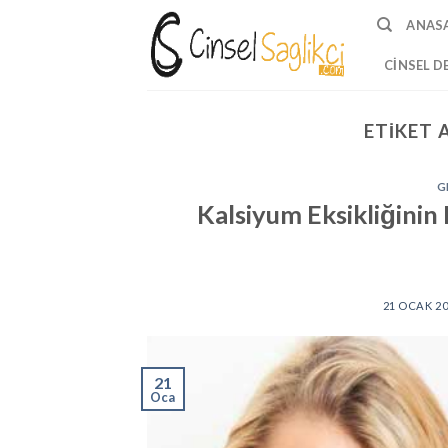
Skip
ANAS
to
content
CINSEL D
ETIKET 
G
Kalsiyum Eksikliğinin
21 OCAK 2
21
Oca