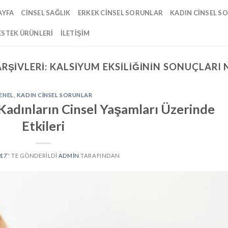
AYFA
CINSEL SAĞLIK
ERKEK CINSEL SORUNLAR
KADIN CINSEL S
ESTEK ÜRÜNLERI
İLETIŞIM
ARŞIVLERI:
KALSIYUM EKSILIĞININ SONUÇLARI 
ENEL
,
KADIN CINSEL SORUNLAR
 Kadınların Cinsel Yaşamları Üzerinde
Etkileri
017
’' TE GÖNDERILDI
ADMIN
TARAFINDAN