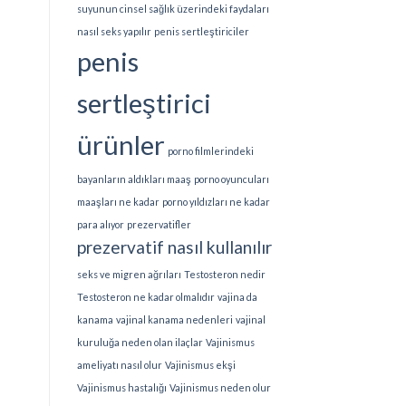
suyunun cinsel sağlık üzerindeki faydaları
nasıl seks yapılır
penis sertleştiriciler
penis
sertleştirici
ürünler
porno filmlerindeki
bayanların aldıkları maaş
porno oyuncuları
maaşları ne kadar
porno yıldızları ne kadar
para alıyor
prezervatifler
prezervatif nasıl kullanılır
seks ve migren ağrıları
Testosteron nedir
Testosteron ne kadar olmalıdır
vajina da
kanama
vajinal kanama nedenleri
vajinal
kuruluğa neden olan ilaçlar
Vajinismus
ameliyatı nasıl olur
Vajinismus ekşi
Vajinismus hastalığı
Vajinismus neden olur