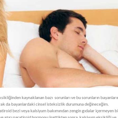
kliğinden kaynaklanan bazı sorunları ve bu sorunların bayanları
arak da bayanlardaki cinsel isteksizlik durumuna değineceğim.
aratiroid bezi veya kalsiyum bakımından zengin gıdalar içermeyen b
 ve aşırı paratiroid hormonu ürettikten sonra, kalsiyum eksikliği ve