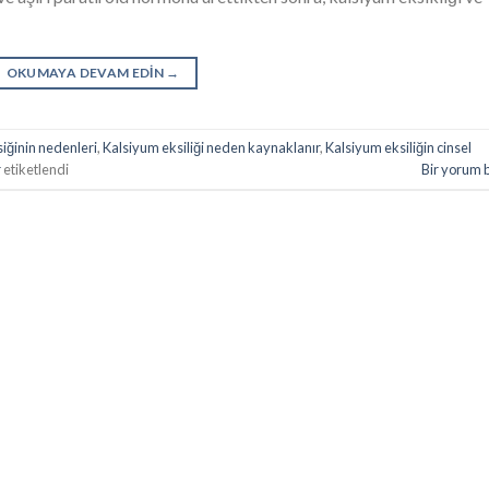
OKUMAYA DEVAM EDIN
→
iğinin nedenleri
,
Kalsiyum eksiliği neden kaynaklanır
,
Kalsiyum eksiliğin cinsel
r
etiketlendi
Bir yorum 