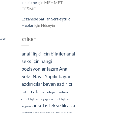
İnceleme
için
MEHMET
ÇEŞME
Eczanede Satılan Sertleştirici
Haplar
için
Hüseyin
ETİKET
bırak
anal ilişki için bilgiler
anal
seks için hangi
pozisyonlar lazım
Anal
Seks Nasıl Yapılır
bayan
azdırıcılar
bayan azdırıcı
satın al
cinsel birleşim nasıl olur
cinsel ilişki ve baş ağrııs
cinsel ilişki ve
cinsel isteksizlik
migren
cinsel
isteksizlik sağlayan ilaçlar
Doğum sonrası