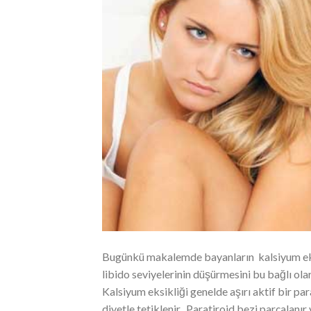
Bugünkü makalemde bayanların kalsiyum eksi
libido seviyelerinin düşürmesini bu bağlı ol
Kalsiyum eksikliği genelde aşırı aktif bir p
diyetle tetiklenir. Paratiroid bezi parçalanır