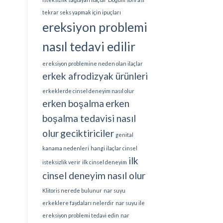
tekrar seks yapmak için ipuçları
ereksiyon problemi
nasıl tedavi edilir
ereksiyon problemine neden olan ilaçlar
erkek afrodizyak ürünleri
erkeklerde cinsel deneyim nasıl olur
erken boşalma
erken
boşalma tedavisi nasıl
olur
geciktiriciler
genital
kanama nedenleri
hangi ilaçlar cinsel
ilk
isteksizlik verir
ilk cinsel deneyim
cinsel deneyim nasıl olur
Klitoris nerede bulunur
nar suyu
erkeklere faydaları nelerdir
nar suyu ile
ereksiyon problemi tedavi edin
nar