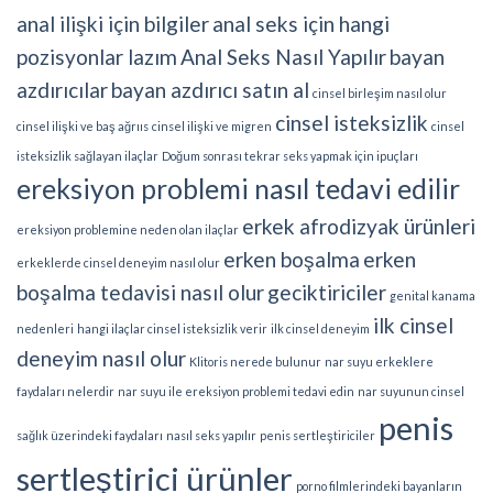
anal ilişki için bilgiler
anal seks için hangi
pozisyonlar lazım
Anal Seks Nasıl Yapılır
bayan
azdırıcılar
bayan azdırıcı satın al
cinsel birleşim nasıl olur
cinsel isteksizlik
cinsel ilişki ve baş ağrııs
cinsel ilişki ve migren
cinsel
isteksizlik sağlayan ilaçlar
Doğum sonrası tekrar seks yapmak için ipuçları
ereksiyon problemi nasıl tedavi edilir
erkek afrodizyak ürünleri
ereksiyon problemine neden olan ilaçlar
erken boşalma
erken
erkeklerde cinsel deneyim nasıl olur
boşalma tedavisi nasıl olur
geciktiriciler
genital kanama
ilk cinsel
nedenleri
hangi ilaçlar cinsel isteksizlik verir
ilk cinsel deneyim
deneyim nasıl olur
Klitoris nerede bulunur
nar suyu erkeklere
faydaları nelerdir
nar suyu ile ereksiyon problemi tedavi edin
nar suyunun cinsel
penis
sağlık üzerindeki faydaları
nasıl seks yapılır
penis sertleştiriciler
sertleştirici ürünler
porno filmlerindeki bayanların