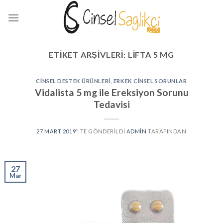
Skip
to
content
ETIKET ARŞIVLERI:
LIFTA 5 MG
CINSEL DESTEK ÜRÜNLERI
,
ERKEK CINSEL SORUNLAR
Vidalista 5 mg ile Ereksiyon Sorunu
Tedavisi
27 MART 2019
’' TE GÖNDERILDI
ADMIN
TARAFINDAN
27
Mar