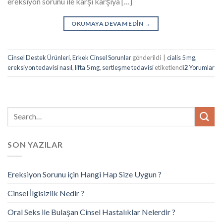
ereksiyon sorunu ile karşı karşıya […]
OKUMAYA DEVAM EDIN
→
Cinsel Destek Ürünleri
,
Erkek Cinsel Sorunlar
gönderildi
|
cialis 5 mg
,
ereksiyon tedavisi nasıl
,
lifta 5 mg
,
sertleşme tedavisi
etiketlendi
2
Yorumlar
SON YAZILAR
Ereksiyon Sorunu için Hangi Hap Size Uygun ?
Cinsel İlgisizlik Nedir ?
Oral Seks ile Bulaşan Cinsel Hastalıklar Nelerdir ?