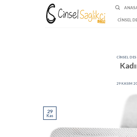
Skip
ANAS
to
content
CINSEL D
CINSEL DE
Kadı
29 KASIM 2
29
Kas