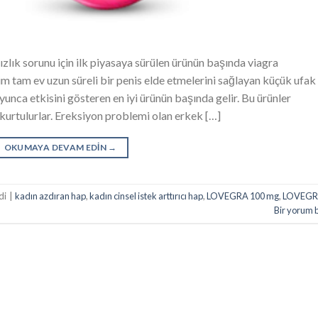
zlık sorunu için ilk piyasaya sürülen ürünün başında viagra
m tam ev uzun süreli bir penis elde etmelerini sağlayan küçük ufak
unca etkisini gösteren en iyi ürünün başında gelir. Bu ürünler
urtulurlar. Ereksiyon problemi olan erkek […]
OKUMAYA DEVAM EDIN
→
di
|
kadın azdıran hap
,
kadın cinsel istek arttırıcı hap
,
LOVEGRA 100 mg
,
LOVEG
Bir yorum 