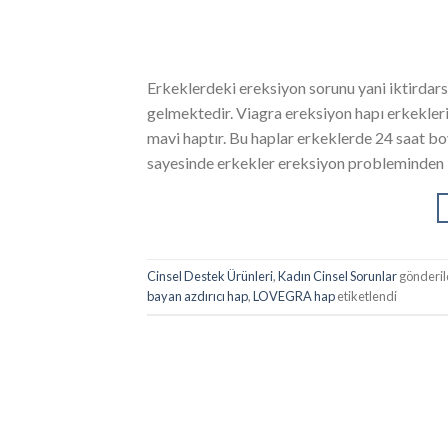
Erkeklerdeki ereksiyon sorunu yani iktirdarsı
gelmektedir. Viagra ereksiyon hapı erkekleri
mavi haptır. Bu haplar erkeklerde 24 saat boy
sayesinde erkekler ereksiyon probleminden k
Cinsel Destek Ürünleri
,
Kadın Cinsel Sorunlar
gönderil
bayan azdırıcı hap
,
LOVEGRA hap
etiketlendi