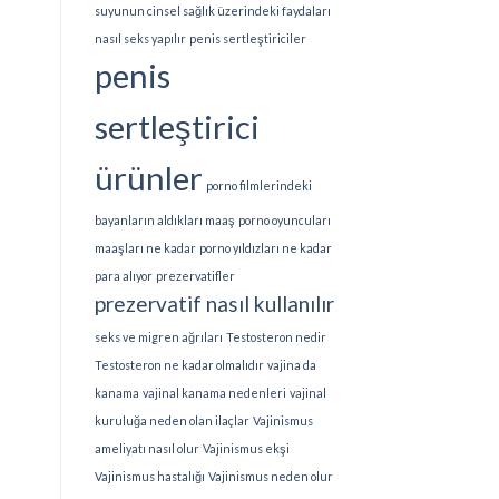
suyunun cinsel sağlık üzerindeki faydaları
nasıl seks yapılır
penis sertleştiriciler
penis
sertleştirici
ürünler
porno filmlerindeki
bayanların aldıkları maaş
porno oyuncuları
maaşları ne kadar
porno yıldızları ne kadar
para alıyor
prezervatifler
prezervatif nasıl kullanılır
seks ve migren ağrıları
Testosteron nedir
Testosteron ne kadar olmalıdır
vajina da
kanama
vajinal kanama nedenleri
vajinal
kuruluğa neden olan ilaçlar
Vajinismus
ameliyatı nasıl olur
Vajinismus ekşi
Vajinismus hastalığı
Vajinismus neden olur