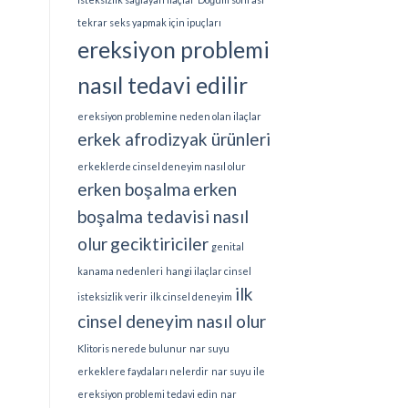
tekrar seks yapmak için ipuçları
ereksiyon problemi
nasıl tedavi edilir
ereksiyon problemine neden olan ilaçlar
erkek afrodizyak ürünleri
erkeklerde cinsel deneyim nasıl olur
erken boşalma
erken
boşalma tedavisi nasıl
olur
geciktiriciler
genital
kanama nedenleri
hangi ilaçlar cinsel
ilk
isteksizlik verir
ilk cinsel deneyim
cinsel deneyim nasıl olur
Klitoris nerede bulunur
nar suyu
erkeklere faydaları nelerdir
nar suyu ile
ereksiyon problemi tedavi edin
nar