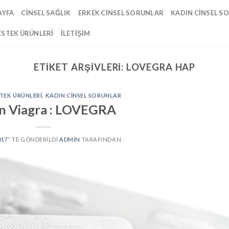
AYFA
CINSEL SAĞLIK
ERKEK CINSEL SORUNLAR
KADIN CINSEL S
ESTEK ÜRÜNLERI
İLETIŞIM
ETIKET ARŞIVLERI:
LOVEGRA HAP
STEK ÜRÜNLERI
,
KADIN CINSEL SORUNLAR
n Viagra : LOVEGRA
017
’' TE GÖNDERILDI
ADMIN
TARAFINDAN