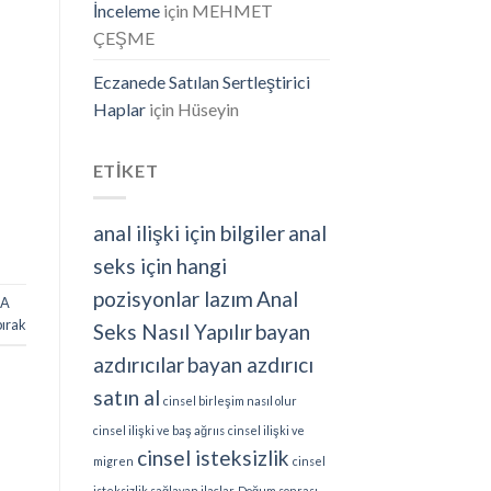
İnceleme
için
MEHMET
ÇEŞME
Eczanede Satılan Sertleştirici
Haplar
için
Hüseyin
ETİKET
anal ilişki için bilgiler
anal
seks için hangi
pozisyonlar lazım
Anal
RA
bırak
Seks Nasıl Yapılır
bayan
azdırıcılar
bayan azdırıcı
satın al
cinsel birleşim nasıl olur
cinsel ilişki ve baş ağrııs
cinsel ilişki ve
cinsel isteksizlik
migren
cinsel
isteksizlik sağlayan ilaçlar
Doğum sonrası