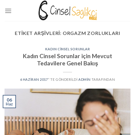
Skip
to
content
ETIKET ARŞIVLERI:
ORGAZM ZORLUKLARI
KADIN CINSEL SORUNLAR
Kadın Cinsel Sorunlar için Mevcut
Tedavilere Genel Bakış
6 HAZIRAN 2017
’' TE GÖNDERILDI
ADMIN
TARAFINDAN
06
Haz