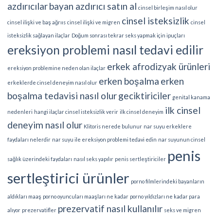
azdırıcılar
bayan azdırıcı satın al
cinsel birleşim nasıl olur
cinsel isteksizlik
cinsel ilişki ve baş ağrııs
cinsel ilişki ve migren
cinsel
isteksizlik sağlayan ilaçlar
Doğum sonrası tekrar seks yapmak için ipuçları
ereksiyon problemi nasıl tedavi edilir
erkek afrodizyak ürünleri
ereksiyon problemine neden olan ilaçlar
erken boşalma
erken
erkeklerde cinsel deneyim nasıl olur
boşalma tedavisi nasıl olur
geciktiriciler
genital kanama
ilk cinsel
nedenleri
hangi ilaçlar cinsel isteksizlik verir
ilk cinsel deneyim
deneyim nasıl olur
Klitoris nerede bulunur
nar suyu erkeklere
faydaları nelerdir
nar suyu ile ereksiyon problemi tedavi edin
nar suyunun cinsel
penis
sağlık üzerindeki faydaları
nasıl seks yapılır
penis sertleştiriciler
sertleştirici ürünler
porno filmlerindeki bayanların
aldıkları maaş
porno oyuncuları maaşları ne kadar
porno yıldızları ne kadar para
prezervatif nasıl kullanılır
alıyor
prezervatifler
seks ve migren