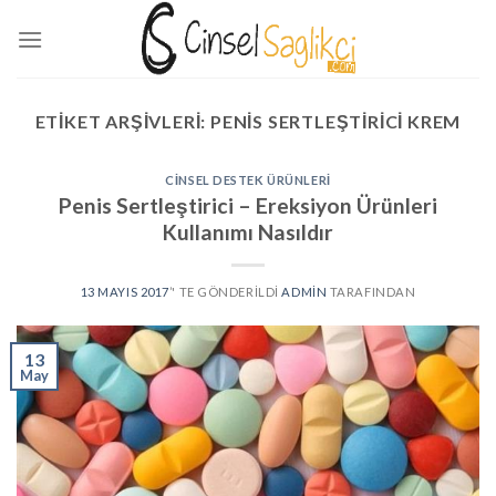
Skip
to
content
ETIKET ARŞIVLERI:
PENIS SERTLEŞTIRICI KREM
CINSEL DESTEK ÜRÜNLERI
Penis Sertleştirici – Ereksiyon Ürünleri
Kullanımı Nasıldır
13 MAYIS 2017
’' TE GÖNDERILDI
ADMIN
TARAFINDAN
13
May