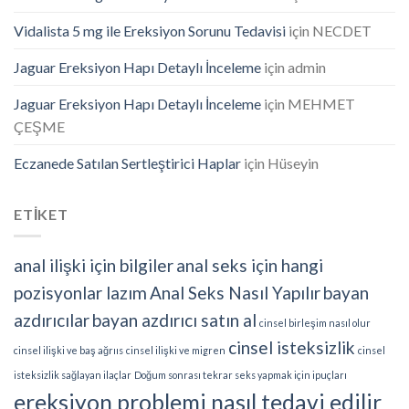
Vidalista 5 mg ile Ereksiyon Sorunu Tedavisi
için
NECDET
Jaguar Ereksiyon Hapı Detaylı İnceleme
için
admin
Jaguar Ereksiyon Hapı Detaylı İnceleme
için
MEHMET
ÇEŞME
Eczanede Satılan Sertleştirici Haplar
için
Hüseyin
ETİKET
anal ilişki için bilgiler
anal seks için hangi
pozisyonlar lazım
Anal Seks Nasıl Yapılır
bayan
azdırıcılar
bayan azdırıcı satın al
cinsel birleşim nasıl olur
cinsel isteksizlik
cinsel ilişki ve baş ağrııs
cinsel ilişki ve migren
cinsel
isteksizlik sağlayan ilaçlar
Doğum sonrası tekrar seks yapmak için ipuçları
ereksiyon problemi nasıl tedavi edilir