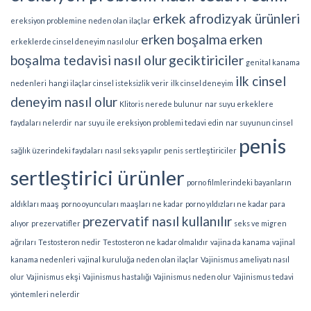
erkek afrodizyak ürünleri
ereksiyon problemine neden olan ilaçlar
erken boşalma
erken
erkeklerde cinsel deneyim nasıl olur
boşalma tedavisi nasıl olur
geciktiriciler
genital kanama
ilk cinsel
nedenleri
hangi ilaçlar cinsel isteksizlik verir
ilk cinsel deneyim
deneyim nasıl olur
Klitoris nerede bulunur
nar suyu erkeklere
faydaları nelerdir
nar suyu ile ereksiyon problemi tedavi edin
nar suyunun cinsel
penis
sağlık üzerindeki faydaları
nasıl seks yapılır
penis sertleştiriciler
sertleştirici ürünler
porno filmlerindeki bayanların
aldıkları maaş
porno oyuncuları maaşları ne kadar
porno yıldızları ne kadar para
prezervatif nasıl kullanılır
alıyor
prezervatifler
seks ve migren
ağrıları
Testosteron nedir
Testosteron ne kadar olmalıdır
vajina da kanama
vajinal
kanama nedenleri
vajinal kuruluğa neden olan ilaçlar
Vajinismus ameliyatı nasıl
olur
Vajinismus ekşi
Vajinismus hastalığı
Vajinismus neden olur
Vajinismus tedavi
yöntemleri nelerdir