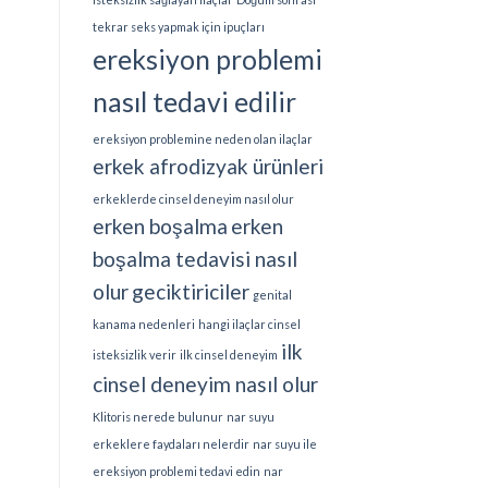
tekrar seks yapmak için ipuçları
ereksiyon problemi
nasıl tedavi edilir
ereksiyon problemine neden olan ilaçlar
erkek afrodizyak ürünleri
erkeklerde cinsel deneyim nasıl olur
erken boşalma
erken
boşalma tedavisi nasıl
olur
geciktiriciler
genital
kanama nedenleri
hangi ilaçlar cinsel
ilk
isteksizlik verir
ilk cinsel deneyim
cinsel deneyim nasıl olur
Klitoris nerede bulunur
nar suyu
erkeklere faydaları nelerdir
nar suyu ile
ereksiyon problemi tedavi edin
nar