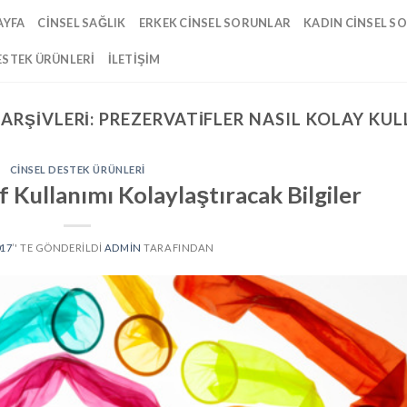
AYFA
CINSEL SAĞLIK
ERKEK CINSEL SORUNLAR
KADIN CINSEL S
ESTEK ÜRÜNLERI
İLETIŞIM
 ARŞIVLERI:
PREZERVATIFLER NASIL KOLAY KUL
CINSEL DESTEK ÜRÜNLERI
f Kullanımı Kolaylaştıracak Bilgiler
017
’' TE GÖNDERILDI
ADMIN
TARAFINDAN