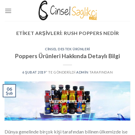
Skip
to
content
ETIKET ARŞIVLERI:
RUSH POPPERS NEDIR
CINSEL DESTEK ÜRÜNLERI
Poppers Ürünleri Hakkında Detaylı Bilgi
6 ŞUBAT 2019
’' TE GÖNDERILDI
ADMIN
TARAFINDAN
06
Şub
Dünya genelinde birçok kişi tarafından bilinen ülkemizde ise