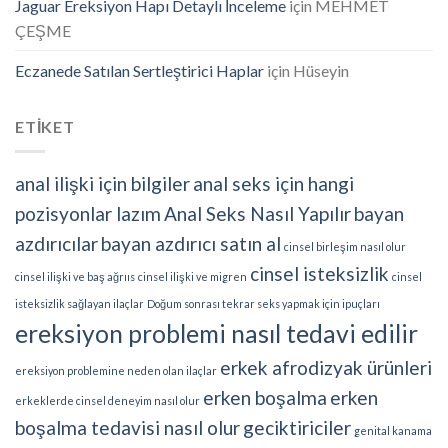
Jaguar Ereksiyon Hapı Detaylı İnceleme
için
MEHMET
ÇEŞME
Eczanede Satılan Sertleştirici Haplar
için
Hüseyin
ETİKET
anal ilişki için bilgiler
anal seks için hangi
pozisyonlar lazım
Anal Seks Nasıl Yapılır
bayan
azdırıcılar
bayan azdırıcı satın al
cinsel birleşim nasıl olur
cinsel isteksizlik
cinsel ilişki ve baş ağrııs
cinsel ilişki ve migren
cinsel
isteksizlik sağlayan ilaçlar
Doğum sonrası tekrar seks yapmak için ipuçları
ereksiyon problemi nasıl tedavi edilir
erkek afrodizyak ürünleri
ereksiyon problemine neden olan ilaçlar
erken boşalma
erken
erkeklerde cinsel deneyim nasıl olur
boşalma tedavisi nasıl olur
geciktiriciler
genital kanama