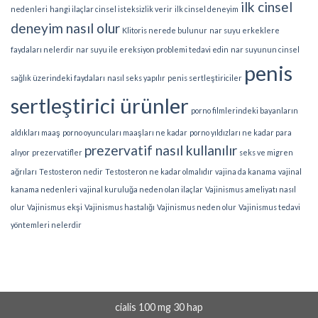
ilk cinsel
nedenleri
hangi ilaçlar cinsel isteksizlik verir
ilk cinsel deneyim
deneyim nasıl olur
Klitoris nerede bulunur
nar suyu erkeklere
faydaları nelerdir
nar suyu ile ereksiyon problemi tedavi edin
nar suyunun cinsel
penis
sağlık üzerindeki faydaları
nasıl seks yapılır
penis sertleştiriciler
sertleştirici ürünler
porno filmlerindeki bayanların
aldıkları maaş
porno oyuncuları maaşları ne kadar
porno yıldızları ne kadar para
prezervatif nasıl kullanılır
alıyor
prezervatifler
seks ve migren
ağrıları
Testosteron nedir
Testosteron ne kadar olmalıdır
vajina da kanama
vajinal
kanama nedenleri
vajinal kuruluğa neden olan ilaçlar
Vajinismus ameliyatı nasıl
olur
Vajinismus ekşi
Vajinismus hastalığı
Vajinismus neden olur
Vajinismus tedavi
yöntemleri nelerdir
cialis 100 mg 30 hap