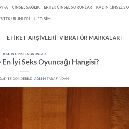
AYFA
CINSEL SAĞLIK
ERKEK CINSEL SORUNLAR
KADIN CINSEL S
ESTEK ÜRÜNLERI
İLETIŞIM
ETIKET ARŞIVLERI:
VIBRATÖR MARKALARI
KADIN CINSEL SORUNLAR
 En İyi Seks Oyuncağı Hangisi?
016
’' TE GÖNDERILDI
ADMIN
TARAFINDAN