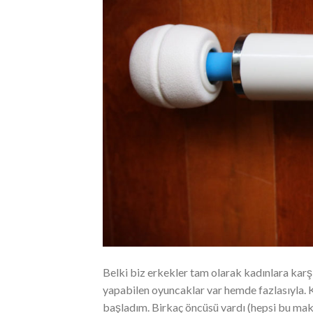
Belki biz erkekler tam olarak kadınlara karşı
yapabilen oyuncaklar var hemde fazlasıyla. 
başladım. Birkaç öncüsü vardı (hepsi bu makal