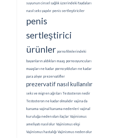
suyunun cinsel sağlık üzerindeki faydaları
nasıl seks yapılır
penis sertleştiriciler
penis
sertleştirici
ürünler
porno filmlerindeki
bayanların aldıkları maaş
porno oyuncuları
maaşları ne kadar
porno yıldızları ne kadar
para alıyor
prezervatifler
prezervatif nasıl kullanılır
seks ve migren ağrıları
Testosteron nedir
Testosteron ne kadar olmalıdır
vajina da
kanama
vajinal kanama nedenleri
vajinal
kuruluğa neden olan ilaçlar
Vajinismus
ameliyatı nasıl olur
Vajinismus ekşi
Vajinismus hastalığı
Vajinismus neden olur