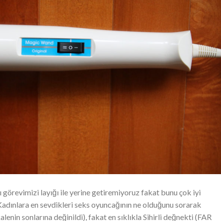
 görevimizi layığı ile yerine getiremiyoruz fakat bunu çok iyi
Kadınlara en sevdikleri seks oyuncağının ne olduğunu sorarak
enin sonlarına değinildi), fakat en sıklıkla Sihirli değnekti (FAR