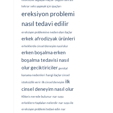
tekrar seks yapmak için ipuçları
ereksiyon problemi
nasıl tedavi edilir
ereksiyon problemine neden olan ilaçlar
erkek afrodizyak ürünleri
erkeklerde cinsel deneyim nasıl olur
erken boşalma
erken
boşalma tedavisi nasıl
olur
geciktiriciler
genital
kanama nedenleri
hangi ilaçlar cinsel
ilk
isteksizlik verir
ilk cinsel deneyim
cinsel deneyim nasıl olur
Klitoris nerede bulunur
nar suyu
erkeklere faydaları nelerdir
nar suyu ile
ereksiyon problemi tedavi edin
nar