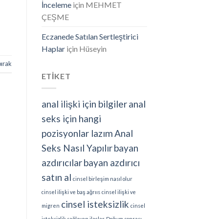
İnceleme
için
MEHMET
ÇEŞME
Eczanede Satılan Sertleştirici
Haplar
için
Hüseyin
bırak
ETİKET
anal ilişki için bilgiler
anal
seks için hangi
pozisyonlar lazım
Anal
Seks Nasıl Yapılır
bayan
azdırıcılar
bayan azdırıcı
satın al
cinsel birleşim nasıl olur
cinsel ilişki ve baş ağrııs
cinsel ilişki ve
cinsel isteksizlik
migren
cinsel
isteksizlik sağlayan ilaçlar
Doğum sonrası