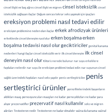
cinsel isteksizlik
cinsel ilişki ve baş ağrııs
cinsel ilişki ve migren
cinsel
isteksizlik sağlayan ilaçlar
Doğum sonrası tekrar seks yapmak için ipuçları
ereksiyon problemi nasıl tedavi edilir
erkek afrodizyak ürünleri
ereksiyon problemine neden olan ilaçlar
erken boşalma
erken
erkeklerde cinsel deneyim nasıl olur
boşalma tedavisi nasıl olur
geciktiriciler
genital kanama
ilk cinsel
nedenleri
hangi ilaçlar cinsel isteksizlik verir
ilk cinsel deneyim
deneyim nasıl olur
Klitoris nerede bulunur
nar suyu erkeklere
faydaları nelerdir
nar suyu ile ereksiyon problemi tedavi edin
nar suyunun cinsel
penis
sağlık üzerindeki faydaları
nasıl seks yapılır
penis sertleştiriciler
sertleştirici ürünler
porno filmlerindeki bayanların
aldıkları maaş
porno oyuncuları maaşları ne kadar
porno yıldızları ne kadar para
prezervatif nasıl kullanılır
alıyor
prezervatifler
seks ve migren
ağrıları
Testosteron nedir
Testosteron ne kadar olmalıdır
vajina da kanama
vajinal