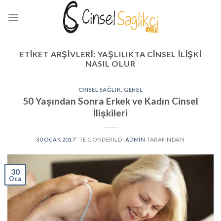
Skip
to
content
ETIKET ARŞIVLERI:
YAŞLILIKTA CINSEL ILIŞKI
NASIL OLUR
CINSEL SAĞLIK
,
GENEL
50 Yaşından Sonra Erkek ve Kadın Cinsel
İlişkileri
30 OCAK 2017
’' TE GÖNDERILDI
ADMIN
TARAFINDAN
30
Oca