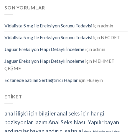
SON YORUMLAR
Vidalista 5 mg ile Ereksiyon Sorunu Tedavisi
için
admin
Vidalista 5 mg ile Ereksiyon Sorunu Tedavisi
için
NECDET
Jaguar Ereksiyon Hapı Detaylı İnceleme
için
admin
Jaguar Ereksiyon Hapı Detaylı İnceleme
için
MEHMET
ÇEŞME
Eczanede Satılan Sertleştirici Haplar
için
Hüseyin
ETİKET
anal ilişki için bilgiler
anal seks için hangi
pozisyonlar lazım
Anal Seks Nasıl Yapılır
bayan
azdırıcılar
bayan azdırıcı satın al
cinsel birleşim nasıl olur