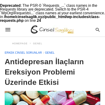
Deprecated
: The PSR-0 `Requests_...` class names in the
Requests library are deprecated. Switch to the PSR-4
`WpOrg\Requests\...` class names at your earliest convenience.
in
/home/cinselsaglik.xyz/public_html/wp-includes/class-
requests.php
on line
24
HOMEPAGE
GENEL
ERKEK CINSEL SORUNLAR
GENEL
Antidepresan İlaçların
Ereksiyon Problemi
Üzerinde Etkisi