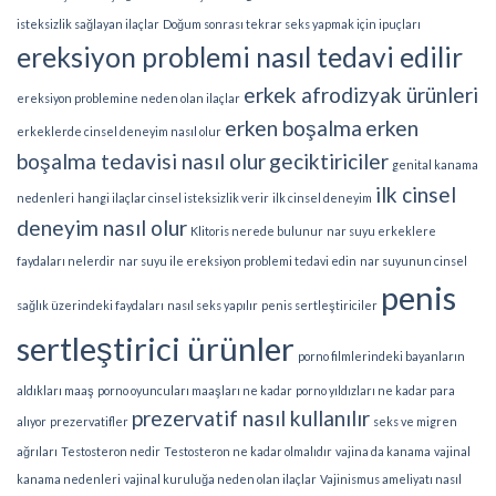
isteksizlik sağlayan ilaçlar
Doğum sonrası tekrar seks yapmak için ipuçları
ereksiyon problemi nasıl tedavi edilir
erkek afrodizyak ürünleri
ereksiyon problemine neden olan ilaçlar
erken boşalma
erken
erkeklerde cinsel deneyim nasıl olur
boşalma tedavisi nasıl olur
geciktiriciler
genital kanama
ilk cinsel
nedenleri
hangi ilaçlar cinsel isteksizlik verir
ilk cinsel deneyim
deneyim nasıl olur
Klitoris nerede bulunur
nar suyu erkeklere
faydaları nelerdir
nar suyu ile ereksiyon problemi tedavi edin
nar suyunun cinsel
penis
sağlık üzerindeki faydaları
nasıl seks yapılır
penis sertleştiriciler
sertleştirici ürünler
porno filmlerindeki bayanların
aldıkları maaş
porno oyuncuları maaşları ne kadar
porno yıldızları ne kadar para
prezervatif nasıl kullanılır
alıyor
prezervatifler
seks ve migren
ağrıları
Testosteron nedir
Testosteron ne kadar olmalıdır
vajina da kanama
vajinal
kanama nedenleri
vajinal kuruluğa neden olan ilaçlar
Vajinismus ameliyatı nasıl