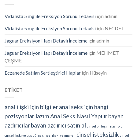
Vidalista 5 mg ile Ereksiyon Sorunu Tedavisi
için
admin
Vidalista 5 mg ile Ereksiyon Sorunu Tedavisi
için
NECDET
Jaguar Ereksiyon Hapı Detaylı İnceleme
için
admin
Jaguar Ereksiyon Hapı Detaylı İnceleme
için
MEHMET
ÇEŞME
Eczanede Satılan Sertleştirici Haplar
için
Hüseyin
ETİKET
anal ilişki için bilgiler
anal seks için hangi
pozisyonlar lazım
Anal Seks Nasıl Yapılır
bayan
azdırıcılar
bayan azdırıcı satın al
cinsel birleşim nasıl olur
cinsel isteksizlik
cinsel ilişki ve baş ağrııs
cinsel ilişki ve migren
cinsel