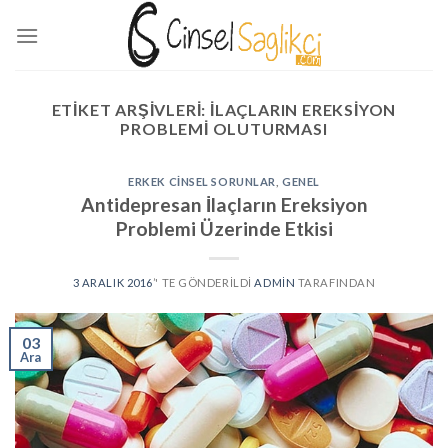
Skip
to
content
ETIKET ARŞIVLERI:
ILAÇLARIN EREKSIYON
PROBLEMI OLUTURMASI
ERKEK CINSEL SORUNLAR
,
GENEL
Antidepresan İlaçların Ereksiyon
Problemi Üzerinde Etkisi
3 ARALIK 2016
’' TE GÖNDERILDI
ADMIN
TARAFINDAN
03
Ara