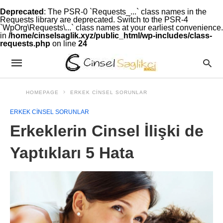
Deprecated
: The PSR-0 `Requests_...` class names in the
Requests library are deprecated. Switch to the PSR-4
`WpOrg\Requests\...` class names at your earliest convenience.
in
/home/cinselsaglik.xyz/public_html/wp-includes/class-
requests.php
on line
24
HOMEPAGE
ERKEK CINSEL SORUNLAR
ERKEK CINSEL SORUNLAR
Erkeklerin Cinsel İlişki de
Yaptıkları 5 Hata