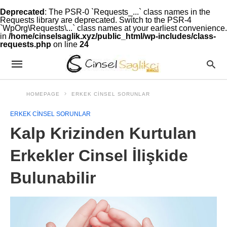
Deprecated
: The PSR-0 `Requests_...` class names in the
Requests library are deprecated. Switch to the PSR-4
`WpOrg\Requests\...` class names at your earliest convenience.
in
/home/cinselsaglik.xyz/public_html/wp-includes/class-
requests.php
on line
24
HOMEPAGE
ERKEK CINSEL SORUNLAR
ERKEK CINSEL SORUNLAR
Kalp Krizinden Kurtulan
Erkekler Cinsel İlişkide
Bulunabilir