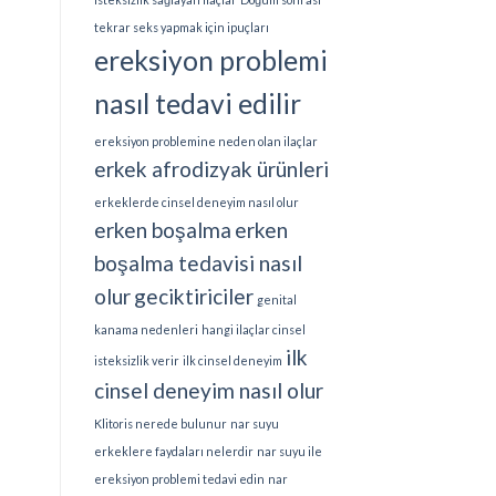
tekrar seks yapmak için ipuçları
ereksiyon problemi
nasıl tedavi edilir
ereksiyon problemine neden olan ilaçlar
erkek afrodizyak ürünleri
erkeklerde cinsel deneyim nasıl olur
erken boşalma
erken
boşalma tedavisi nasıl
olur
geciktiriciler
genital
kanama nedenleri
hangi ilaçlar cinsel
ilk
isteksizlik verir
ilk cinsel deneyim
cinsel deneyim nasıl olur
Klitoris nerede bulunur
nar suyu
erkeklere faydaları nelerdir
nar suyu ile
ereksiyon problemi tedavi edin
nar