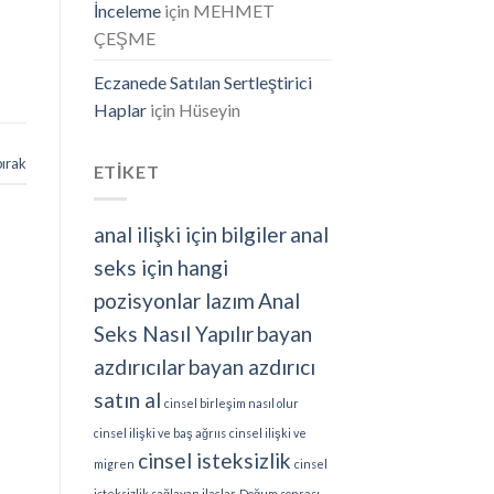
İnceleme
için
MEHMET
ÇEŞME
Eczanede Satılan Sertleştirici
Haplar
için
Hüseyin
bırak
ETİKET
anal ilişki için bilgiler
anal
seks için hangi
pozisyonlar lazım
Anal
Seks Nasıl Yapılır
bayan
azdırıcılar
bayan azdırıcı
satın al
cinsel birleşim nasıl olur
cinsel ilişki ve baş ağrııs
cinsel ilişki ve
cinsel isteksizlik
migren
cinsel
isteksizlik sağlayan ilaçlar
Doğum sonrası