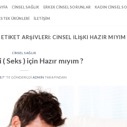
AYFA
CINSEL SAĞLIK
ERKEK CINSEL SORUNLAR
KADIN CINSEL S
ESTEK ÜRÜNLERI
İLETIŞIM
ETIKET ARŞIVLERI:
CINSEL ILIŞKI HAZIR MIYIM
CINSEL SAĞLIK
i ( Seks ) için Hazır mıyım ?
017
’' TE GÖNDERILDI
ADMIN
TARAFINDAN