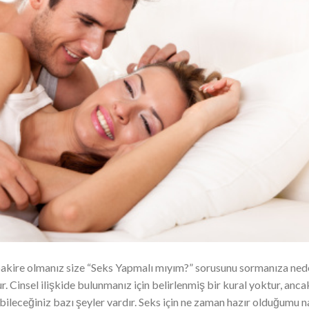
bakire olmanız size “Seks Yapmalı mıyım?” sorusunu sormanıza ned
. Cinsel ilişkide bulunmanız için belirlenmiş bir kural yoktur, anca
ileceğiniz bazı şeyler vardır. Seks için ne zaman hazır olduğumu na