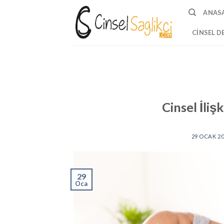
Skip
ANAS
to
content
CINSEL D
Cinsel İlişk
29 OCAK 2
29
Oca