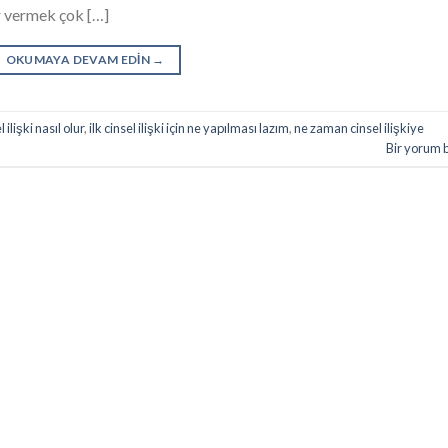
 vermek çok […]
OKUMAYA DEVAM EDIN
→
l ilişki nasıl olur
,
ilk cinsel ilişki için ne yapılması lazım
,
ne zaman cinsel ilişkiye
Bir yorum 