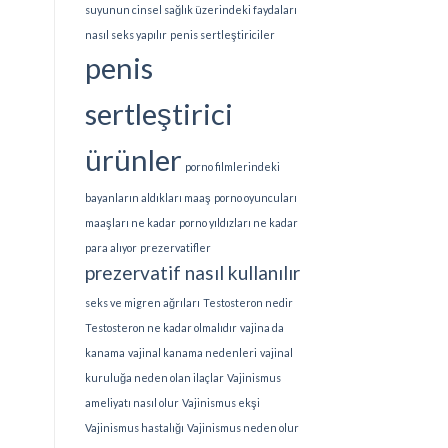
suyunun cinsel sağlık üzerindeki faydaları
nasıl seks yapılır
penis sertleştiriciler
penis
sertleştirici
ürünler
porno filmlerindeki
bayanların aldıkları maaş
porno oyuncuları
maaşları ne kadar
porno yıldızları ne kadar
para alıyor
prezervatifler
prezervatif nasıl kullanılır
seks ve migren ağrıları
Testosteron nedir
Testosteron ne kadar olmalıdır
vajina da
kanama
vajinal kanama nedenleri
vajinal
kuruluğa neden olan ilaçlar
Vajinismus
ameliyatı nasıl olur
Vajinismus ekşi
Vajinismus hastalığı
Vajinismus neden olur