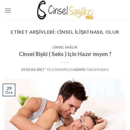
Skip
to
content
ETIKET ARŞIVLERI:
CINSEL ILIŞKI NASIL OLUR
CINSEL SAĞLIK
Cinsel İlişki ( Seks ) için Hazır mıyım ?
29 OCAK 2017
’' TE GÖNDERILDI
ADMIN
TARAFINDAN
29
Oca