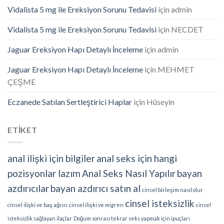
Vidalista 5 mg ile Ereksiyon Sorunu Tedavisi
için
admin
Vidalista 5 mg ile Ereksiyon Sorunu Tedavisi
için
NECDET
Jaguar Ereksiyon Hapı Detaylı İnceleme
için
admin
Jaguar Ereksiyon Hapı Detaylı İnceleme
için
MEHMET
ÇEŞME
Eczanede Satılan Sertleştirici Haplar
için
Hüseyin
ETİKET
anal ilişki için bilgiler
anal seks için hangi
pozisyonlar lazım
Anal Seks Nasıl Yapılır
bayan
azdırıcılar
bayan azdırıcı satın al
cinsel birleşim nasıl olur
cinsel isteksizlik
cinsel ilişki ve baş ağrııs
cinsel ilişki ve migren
cinsel
isteksizlik sağlayan ilaçlar
Doğum sonrası tekrar seks yapmak için ipuçları