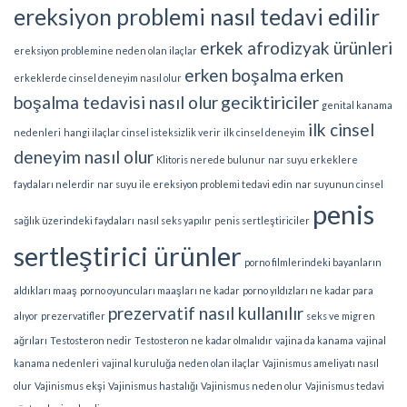
ereksiyon problemi nasıl tedavi edilir
erkek afrodizyak ürünleri
ereksiyon problemine neden olan ilaçlar
erken boşalma
erken
erkeklerde cinsel deneyim nasıl olur
boşalma tedavisi nasıl olur
geciktiriciler
genital kanama
ilk cinsel
nedenleri
hangi ilaçlar cinsel isteksizlik verir
ilk cinsel deneyim
deneyim nasıl olur
Klitoris nerede bulunur
nar suyu erkeklere
faydaları nelerdir
nar suyu ile ereksiyon problemi tedavi edin
nar suyunun cinsel
penis
sağlık üzerindeki faydaları
nasıl seks yapılır
penis sertleştiriciler
sertleştirici ürünler
porno filmlerindeki bayanların
aldıkları maaş
porno oyuncuları maaşları ne kadar
porno yıldızları ne kadar para
prezervatif nasıl kullanılır
alıyor
prezervatifler
seks ve migren
ağrıları
Testosteron nedir
Testosteron ne kadar olmalıdır
vajina da kanama
vajinal
kanama nedenleri
vajinal kuruluğa neden olan ilaçlar
Vajinismus ameliyatı nasıl
olur
Vajinismus ekşi
Vajinismus hastalığı
Vajinismus neden olur
Vajinismus tedavi