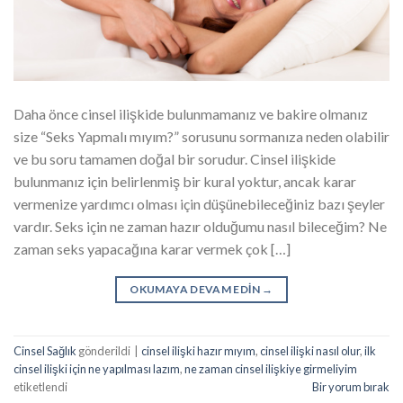
Daha önce cinsel ilişkide bulunmamanız ve bakire olmanız
size “Seks Yapmalı mıyım?” sorusunu sormanıza neden olabilir
ve bu soru tamamen doğal bir sorudur. Cinsel ilişkide
bulunmanız için belirlenmiş bir kural yoktur, ancak karar
vermenize yardımcı olması için düşünebileceğiniz bazı şeyler
vardır. Seks için ne zaman hazır olduğumu nasıl bileceğim? Ne
zaman seks yapacağına karar vermek çok […]
OKUMAYA DEVAM EDIN
→
Cinsel Sağlık
gönderildi
|
cinsel ilişki hazır mıyım
,
cinsel ilişki nasıl olur
,
ilk
cinsel ilişki için ne yapılması lazım
,
ne zaman cinsel ilişkiye girmeliyim
etiketlendi
Bir yorum bırak