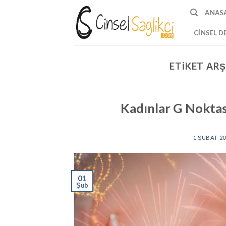
Skip
ANAS
to
content
CINSEL D
ETIKET ARŞ
Kadınlar G Noktas
1 ŞUBAT 20
01
Şub