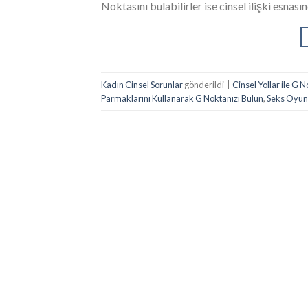
Noktasını bulabilirler ise cinsel ilişki esnas
Kadın Cinsel Sorunlar
gönderildi
|
Cinsel Yollar ile G 
Parmaklarını Kullanarak G Noktanızı Bulun
,
Seks Oyunc