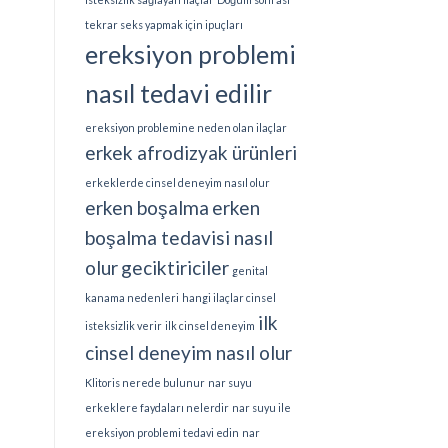
tekrar seks yapmak için ipuçları
ereksiyon problemi
nasıl tedavi edilir
ereksiyon problemine neden olan ilaçlar
erkek afrodizyak ürünleri
erkeklerde cinsel deneyim nasıl olur
erken boşalma
erken
boşalma tedavisi nasıl
olur
geciktiriciler
genital
kanama nedenleri
hangi ilaçlar cinsel
ilk
isteksizlik verir
ilk cinsel deneyim
cinsel deneyim nasıl olur
Klitoris nerede bulunur
nar suyu
erkeklere faydaları nelerdir
nar suyu ile
ereksiyon problemi tedavi edin
nar