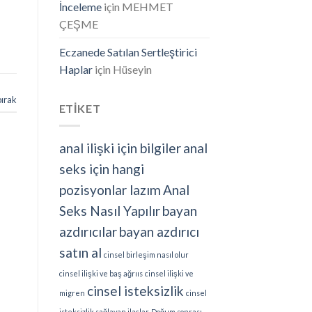
İnceleme
için
MEHMET
ÇEŞME
Eczanede Satılan Sertleştirici
Haplar
için
Hüseyin
bırak
ETİKET
anal ilişki için bilgiler
anal
seks için hangi
pozisyonlar lazım
Anal
Seks Nasıl Yapılır
bayan
azdırıcılar
bayan azdırıcı
satın al
cinsel birleşim nasıl olur
cinsel ilişki ve baş ağrııs
cinsel ilişki ve
cinsel isteksizlik
migren
cinsel
isteksizlik sağlayan ilaçlar
Doğum sonrası