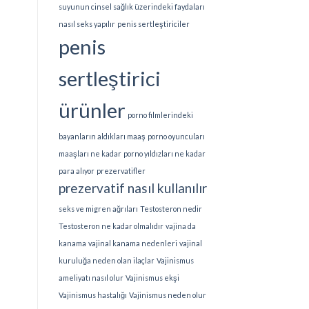
suyunun cinsel sağlık üzerindeki faydaları
nasıl seks yapılır
penis sertleştiriciler
penis
sertleştirici
ürünler
porno filmlerindeki
bayanların aldıkları maaş
porno oyuncuları
maaşları ne kadar
porno yıldızları ne kadar
para alıyor
prezervatifler
prezervatif nasıl kullanılır
seks ve migren ağrıları
Testosteron nedir
Testosteron ne kadar olmalıdır
vajina da
kanama
vajinal kanama nedenleri
vajinal
kuruluğa neden olan ilaçlar
Vajinismus
ameliyatı nasıl olur
Vajinismus ekşi
Vajinismus hastalığı
Vajinismus neden olur