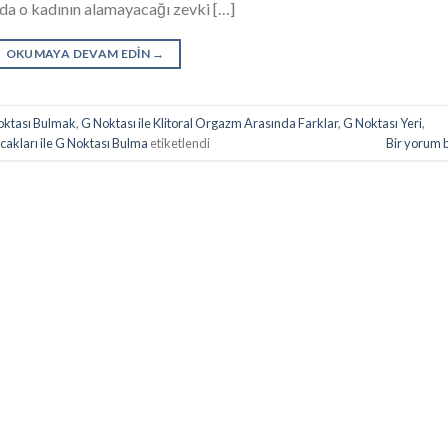
ında o kadının alamayacağı zevki […]
OKUMAYA DEVAM EDIN
→
Noktası Bulmak
,
G Noktası ile Klitoral Orgazm Arasında Farklar
,
G Noktası Yeri
,
akları ile G Noktası Bulma
etiketlendi
Bir yorum 