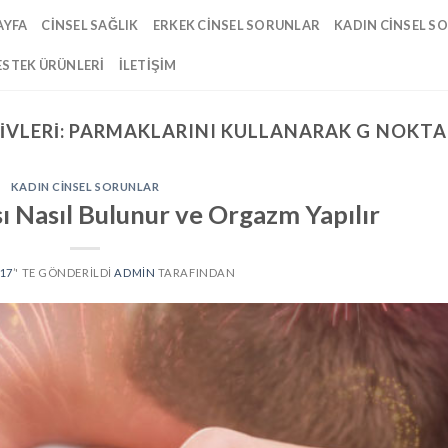
AYFA
CINSEL SAĞLIK
ERKEK CINSEL SORUNLAR
KADIN CINSEL S
ESTEK ÜRÜNLERI
İLETIŞIM
IVLERI:
PARMAKLARINI KULLANARAK G NOKTA
KADIN CINSEL SORUNLAR
ı Nasıl Bulunur ve Orgazm Yapılır
17
’' TE GÖNDERILDI
ADMIN
TARAFINDAN