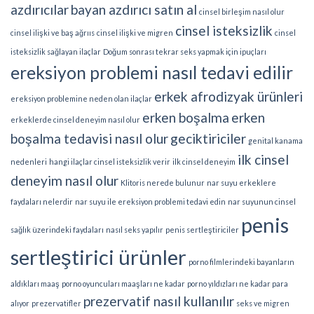
azdırıcılar
bayan azdırıcı satın al
cinsel birleşim nasıl olur
cinsel isteksizlik
cinsel ilişki ve baş ağrııs
cinsel ilişki ve migren
cinsel
isteksizlik sağlayan ilaçlar
Doğum sonrası tekrar seks yapmak için ipuçları
ereksiyon problemi nasıl tedavi edilir
erkek afrodizyak ürünleri
ereksiyon problemine neden olan ilaçlar
erken boşalma
erken
erkeklerde cinsel deneyim nasıl olur
boşalma tedavisi nasıl olur
geciktiriciler
genital kanama
ilk cinsel
nedenleri
hangi ilaçlar cinsel isteksizlik verir
ilk cinsel deneyim
deneyim nasıl olur
Klitoris nerede bulunur
nar suyu erkeklere
faydaları nelerdir
nar suyu ile ereksiyon problemi tedavi edin
nar suyunun cinsel
penis
sağlık üzerindeki faydaları
nasıl seks yapılır
penis sertleştiriciler
sertleştirici ürünler
porno filmlerindeki bayanların
aldıkları maaş
porno oyuncuları maaşları ne kadar
porno yıldızları ne kadar para
prezervatif nasıl kullanılır
alıyor
prezervatifler
seks ve migren