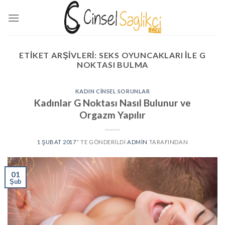
Skip
to
content
ETIKET ARŞIVLERI:
SEKS OYUNCAKLARI ILE G
NOKTASI BULMA
KADIN CINSEL SORUNLAR
Kadınlar G Noktası Nasıl Bulunur ve
Orgazm Yapılır
1 ŞUBAT 2017
’' TE GÖNDERILDI
ADMIN
TARAFINDAN
01
Şub