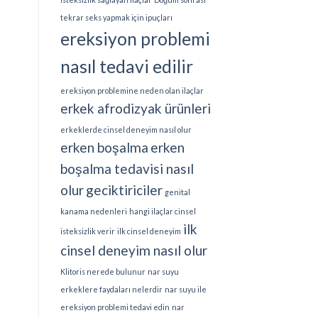
tekrar seks yapmak için ipuçları
ereksiyon problemi
nasıl tedavi edilir
ereksiyon problemine neden olan ilaçlar
erkek afrodizyak ürünleri
erkeklerde cinsel deneyim nasıl olur
erken boşalma
erken
boşalma tedavisi nasıl
olur
geciktiriciler
genital
kanama nedenleri
hangi ilaçlar cinsel
ilk
isteksizlik verir
ilk cinsel deneyim
cinsel deneyim nasıl olur
Klitoris nerede bulunur
nar suyu
erkeklere faydaları nelerdir
nar suyu ile
ereksiyon problemi tedavi edin
nar