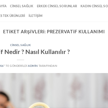
AYFA
CINSEL SAĞLIK
ERKEK CINSEL SORUNLAR
KADIN CINSEL S
ESTEK ÜRÜNLERI
İLETIŞIM
ETIKET ARŞIVLERI:
PREZERVATIF KULLANIMI
CINSEL SAĞLIK
 Nedir ? Nasıl Kullanılır ?
016
’' TE GÖNDERILDI
ADMIN
TARAFINDAN