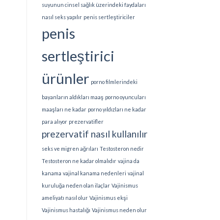
suyunun cinsel sağlık üzerindeki faydaları
nasıl seks yapılır
penis sertleştiriciler
penis
sertleştirici
ürünler
porno filmlerindeki
bayanların aldıkları maaş
porno oyuncuları
maaşları ne kadar
porno yıldızları ne kadar
para alıyor
prezervatifler
prezervatif nasıl kullanılır
seks ve migren ağrıları
Testosteron nedir
Testosteron ne kadar olmalıdır
vajina da
kanama
vajinal kanama nedenleri
vajinal
kuruluğa neden olan ilaçlar
Vajinismus
ameliyatı nasıl olur
Vajinismus ekşi
Vajinismus hastalığı
Vajinismus neden olur