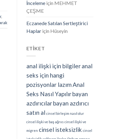
İnceleme
için
MEHMET
ÇEŞME
r
,
bırak
Eczanede Satılan Sertleştirici
Haplar
için
Hüseyin
ETİKET
anal ilişki için bilgiler
anal
seks için hangi
pozisyonlar lazım
Anal
Seks Nasıl Yapılır
bayan
azdırıcılar
bayan azdırıcı
satın al
cinsel birleşim nasıl olur
cinsel ilişki ve baş ağrııs
cinsel ilişki ve
cinsel isteksizlik
migren
cinsel
isteksizlik sağlayan ilaçlar
Doğum sonrası