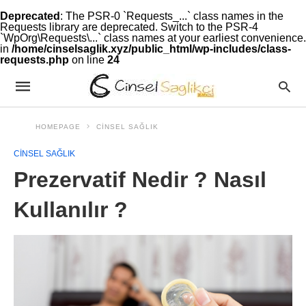
Deprecated
: The PSR-0 `Requests_...` class names in the
Requests library are deprecated. Switch to the PSR-4
`WpOrg\Requests\...` class names at your earliest convenience.
in
/home/cinselsaglik.xyz/public_html/wp-includes/class-
requests.php
on line
24
HOMEPAGE
CINSEL SAĞLIK
CINSEL SAĞLIK
Prezervatif Nedir ? Nasıl
Kullanılır ?