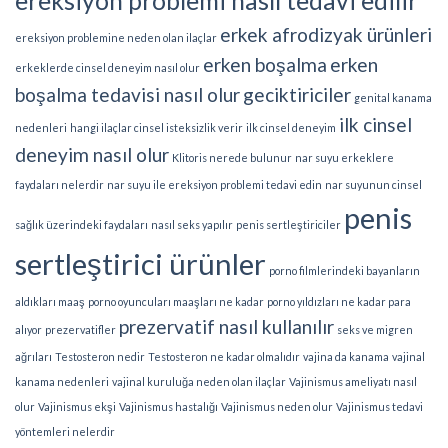
ereksiyon problemi nasıl tedavi edilir
erkek afrodizyak ürünleri
ereksiyon problemine neden olan ilaçlar
erken boşalma
erken
erkeklerde cinsel deneyim nasıl olur
boşalma tedavisi nasıl olur
geciktiriciler
genital kanama
ilk cinsel
nedenleri
hangi ilaçlar cinsel isteksizlik verir
ilk cinsel deneyim
deneyim nasıl olur
Klitoris nerede bulunur
nar suyu erkeklere
faydaları nelerdir
nar suyu ile ereksiyon problemi tedavi edin
nar suyunun cinsel
penis
sağlık üzerindeki faydaları
nasıl seks yapılır
penis sertleştiriciler
sertleştirici ürünler
porno filmlerindeki bayanların
aldıkları maaş
porno oyuncuları maaşları ne kadar
porno yıldızları ne kadar para
prezervatif nasıl kullanılır
alıyor
prezervatifler
seks ve migren
ağrıları
Testosteron nedir
Testosteron ne kadar olmalıdır
vajina da kanama
vajinal
kanama nedenleri
vajinal kuruluğa neden olan ilaçlar
Vajinismus ameliyatı nasıl
olur
Vajinismus ekşi
Vajinismus hastalığı
Vajinismus neden olur
Vajinismus tedavi
yöntemleri nelerdir