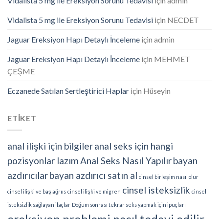
Vidalista 5 mg ile Ereksiyon Sorunu Tedavisi
için
admin
Vidalista 5 mg ile Ereksiyon Sorunu Tedavisi
için
NECDET
Jaguar Ereksiyon Hapı Detaylı İnceleme
için
admin
Jaguar Ereksiyon Hapı Detaylı İnceleme
için
MEHMET
ÇEŞME
Eczanede Satılan Sertleştirici Haplar
için
Hüseyin
ETİKET
anal ilişki için bilgiler
anal seks için hangi
pozisyonlar lazım
Anal Seks Nasıl Yapılır
bayan
azdırıcılar
bayan azdırıcı satın al
cinsel birleşim nasıl olur
cinsel isteksizlik
cinsel ilişki ve baş ağrııs
cinsel ilişki ve migren
cinsel
isteksizlik sağlayan ilaçlar
Doğum sonrası tekrar seks yapmak için ipuçları