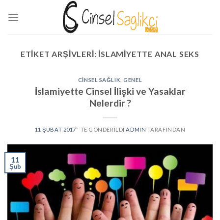
Skip
to
content
ETIKET ARŞIVLERI:
ISLAMIYETTE ANAL SEKS
CINSEL SAĞLIK
,
GENEL
İslamiyette Cinsel İlişki ve Yasaklar
Nelerdir ?
11 ŞUBAT 2017
’' TE GÖNDERILDI
ADMIN
TARAFINDAN
11
Şub