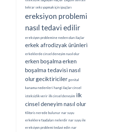
tekrar seks yapmak için ipuçları
ereksiyon problemi
nasıl tedavi edilir
ereksiyon problemine neden olan ilaçlar
erkek afrodizyak ürünleri
erkeklerde cinsel deneyim nasıl olur
erken boşalma
erken
boşalma tedavisi nasıl
olur
geciktiriciler
genital
kanama nedenleri
hangi ilaçlar cinsel
ilk
isteksizlik verir
ilk cinsel deneyim
cinsel deneyim nasıl olur
Klitoris nerede bulunur
nar suyu
erkeklere faydaları nelerdir
nar suyu ile
ereksiyon problemi tedavi edin
nar