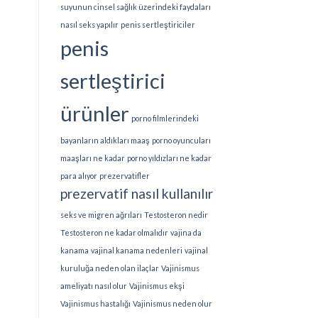
suyunun cinsel sağlık üzerindeki faydaları
nasıl seks yapılır
penis sertleştiriciler
penis
sertleştirici
ürünler
porno filmlerindeki
bayanların aldıkları maaş
porno oyuncuları
maaşları ne kadar
porno yıldızları ne kadar
para alıyor
prezervatifler
prezervatif nasıl kullanılır
seks ve migren ağrıları
Testosteron nedir
Testosteron ne kadar olmalıdır
vajina da
kanama
vajinal kanama nedenleri
vajinal
kuruluğa neden olan ilaçlar
Vajinismus
ameliyatı nasıl olur
Vajinismus ekşi
Vajinismus hastalığı
Vajinismus neden olur