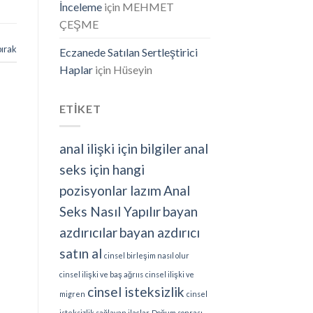
İnceleme
için
MEHMET
ÇEŞME
bırak
Eczanede Satılan Sertleştirici
Haplar
için
Hüseyin
ETİKET
anal ilişki için bilgiler
anal
seks için hangi
pozisyonlar lazım
Anal
Seks Nasıl Yapılır
bayan
azdırıcılar
bayan azdırıcı
satın al
cinsel birleşim nasıl olur
cinsel ilişki ve baş ağrııs
cinsel ilişki ve
cinsel isteksizlik
migren
cinsel
isteksizlik sağlayan ilaçlar
Doğum sonrası