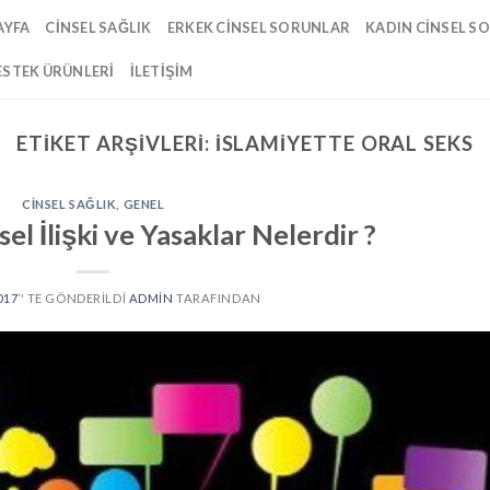
AYFA
CINSEL SAĞLIK
ERKEK CINSEL SORUNLAR
KADIN CINSEL S
ESTEK ÜRÜNLERI
İLETIŞIM
ETIKET ARŞIVLERI:
İSLAMIYETTE ORAL SEKS
CINSEL SAĞLIK
,
GENEL
el İlişki ve Yasaklar Nelerdir ?
017
’' TE GÖNDERILDI
ADMIN
TARAFINDAN