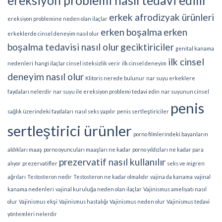
ereksiyon problemi nasıl tedavi edilir
erkek afrodizyak ürünleri
ereksiyon problemine neden olan ilaçlar
erken boşalma
erken
erkeklerde cinsel deneyim nasıl olur
boşalma tedavisi nasıl olur
geciktiriciler
genital kanama
ilk cinsel
nedenleri
hangi ilaçlar cinsel isteksizlik verir
ilk cinsel deneyim
deneyim nasıl olur
Klitoris nerede bulunur
nar suyu erkeklere
faydaları nelerdir
nar suyu ile ereksiyon problemi tedavi edin
nar suyunun cinsel
penis
sağlık üzerindeki faydaları
nasıl seks yapılır
penis sertleştiriciler
sertleştirici ürünler
porno filmlerindeki bayanların
aldıkları maaş
porno oyuncuları maaşları ne kadar
porno yıldızları ne kadar para
prezervatif nasıl kullanılır
alıyor
prezervatifler
seks ve migren
ağrıları
Testosteron nedir
Testosteron ne kadar olmalıdır
vajina da kanama
vajinal
kanama nedenleri
vajinal kuruluğa neden olan ilaçlar
Vajinismus ameliyatı nasıl
olur
Vajinismus ekşi
Vajinismus hastalığı
Vajinismus neden olur
Vajinismus tedavi
yöntemleri nelerdir