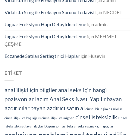
Vidalista 5 mg ile Ereksiyon Sorunu Tedavisi
için
admin
Vidalista 5 mg ile Ereksiyon Sorunu Tedavisi
için
NECDET
Jaguar Ereksiyon Hapı Detaylı İnceleme
için
admin
Jaguar Ereksiyon Hapı Detaylı İnceleme
için
MEHMET
ÇEŞME
Eczanede Satılan Sertleştirici Haplar
için
Hüseyin
ETİKET
anal ilişki için bilgiler
anal seks için hangi
pozisyonlar lazım
Anal Seks Nasıl Yapılır
bayan
azdırıcılar
bayan azdırıcı satın al
cinsel birleşim nasıl olur
cinsel isteksizlik
cinsel ilişki ve baş ağrııs
cinsel ilişki ve migren
cinsel
isteksizlik sağlayan ilaçlar
Doğum sonrası tekrar seks yapmak için ipuçları