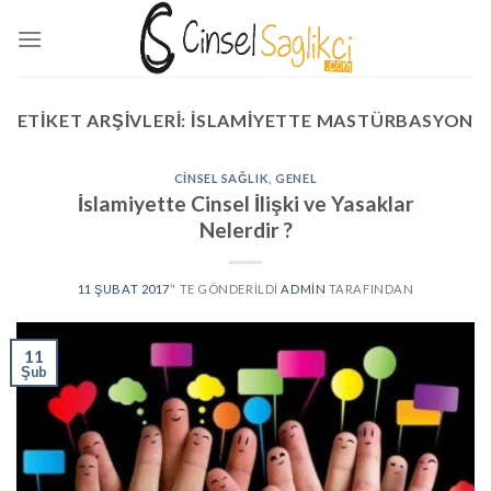
Skip
to
content
ETIKET ARŞIVLERI:
ISLAMIYETTE MASTÜRBASYON
CINSEL SAĞLIK
,
GENEL
İslamiyette Cinsel İlişki ve Yasaklar
Nelerdir ?
11 ŞUBAT 2017
’' TE GÖNDERILDI
ADMIN
TARAFINDAN
11
Şub